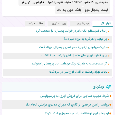
جدیدترین کالکشن 2026 دستبند نقره پاندورا
قالیشویی کوروش
قیمت یخچال دوو
بانک خون بند ناف
اخبار داغ
جدیدترین
پربیننده ترین
مطالب مرتبط
زایمان غیرمنتظره یک مادر در خواب، پرستاران را متعجب کرد
چرا نباید با هر گریه به نوزاد شیر داد؟
حدیث میرامینی از تجربه مادر شدن و پسرش «برنا» گفت
ایران کم‌تولدترین سال ۷۰ سال اخیر را پشت سر گذاشت!
اگر مدت‌هاست به مادرتان زنگ نزده‌اید، این پژوهش را بخوانید
نجات نوزاد رهاشده با اقدام اورژانس در سردشت
۵۵۹ نوزاد در پرو با نام «هالند» به دنیا آمدند!
وبگردی
زن ۲۴ ساله پس از درمان سرطان رحم، مادر شد
شرط عجیب نساجی برای فروش ایری به پرسپولیس
افزایش قد این دختر، چند میلیون دلار برای پدرش خرج داشته
روایت رامین پرچمی از کاری که مهران مدیری برایش انجام داد
حرکت غیرقانونی یک پرستار، جان دوقلوها را نجات داد!
اردوغان این توافقنامه را با چه مجوزی امضا کرد؟