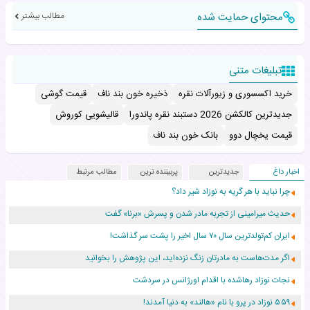
محتوای حمایت شده
مطالب بیشتر
تبلیغات متنی
خرید اکسسوری و زیورآلات نقره
ذخیره خون بند ناف
قیمت گوشی
جدیدترین کالکشن 2026 دستبند نقره پاندورا
قالیشویی کوروش
قیمت یخچال دوو
بانک خون بند ناف
اخبار داغ
جدیدترین
پربیننده ترین
مطالب مرتبط
چرا نباید با هر گریه به نوزاد شیر داد؟
حدیث میرامینی از تجربه مادر شدن و پسرش «برنا» گفت
ایران کم‌تولدترین سال ۷۰ سال اخیر را پشت سر گذاشت!
اگر مدت‌هاست به مادرتان زنگ نزده‌اید، این پژوهش را بخوانید
نجات نوزاد رهاشده با اقدام اورژانس در سردشت
۵۵۹ نوزاد در پرو با نام «هالند» به دنیا آمدند!