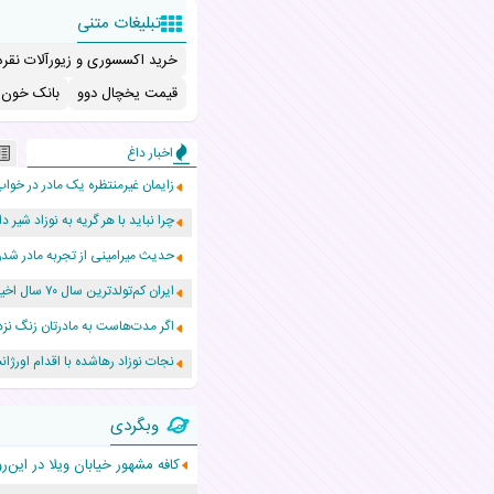
تبلیغات متنی
خرید اکسسوری و زیورآلات نقره
قیمت یخچال دوو
بانک خون ب
اخبار داغ
زایمان غیرمنتظره یک مادر در خواب
چرا نباید با هر گریه به نوزاد شیر دا
حدیث میرامینی از تجربه مادر ش
ایران کم‌تولدترین سال ۷۰ سال اخیر را پشت سر گذاشت!
اگر مدت‌هاست به مادرتان زنگ نزد
نجات نوزاد رهاشده با اقدام اور
۵۵۹ نوزاد در پرو با نام «هالند» به دنیا آمدند!
وبگردی
زن ۲۴ ساله پس از درمان سرطان رحم، مادر شد
کافه مشهور خیابان ویلا در این‌
افزایش قد این دختر، چند میلیون 