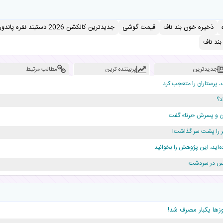
ذخیره خون بند ناف
قیمت گوشی
جدیدترین کالکشن 2026 دستبند نقره پاندورا
ند ناف
جدیدترین
پربیننده ترین
مطالب مرتبط
، پرستاران را متعجب کرد
د؟
دن و پسرش «برنا» گفت
ه‌اید، این پژوهش را بخوانید
ژانس در سردشت
روزها یکبار مصرف شد!
دلار برای پدرش خرج داشته