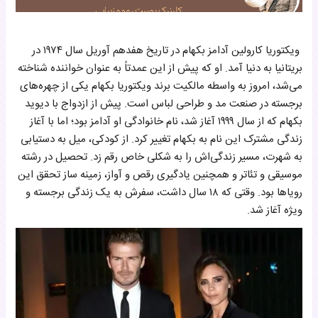
علاقه ویکتوریا به لباس‌های چرمی
ایجاد هماهنگی در لباس‌ها پس از آشنایی با دیوید بکهام
ویکتوریا کارولین آدامز بکهام در تاریخ هفدهم آوریل سال ۱۹۷۴ در
بریتانیا به دنیا آمد. او که پیش از این عمدتاً به عنوان خواننده شناخته
می‌شد، امروز به واسطه مالکیت برند ویکتوریا بکهام یکی از چهره‌های
برجسته در صنعت مد و طراحی لباس است. پیش از ازدواج با دیوید
بکهام که از سال ۱۹۹۹ آغاز شد، نام خانوادگی او آدامز بود؛ اما با آغاز
زندگی مشترک این نام به بکهام تغییر کرد. از کودکی، میل به دستیابی
به شهرت، مسیر زندگی‌اش را به شکلی خاص رقم زد. تحصیل در رشته‌
موسیقی و تئاتر و همچنین یادگیری رقص و آواز، زمینه ساز تحقق این
رویاها بود. وقتی که ۱۸ سال داشت، سفرش به یک زندگی برجسته و
ویژه آغاز شد.