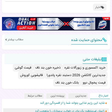
اخبار
محتوای حمایت شده
مطالب بیشتر
تبلیغات متنی
خرید اکسسوری و زیورآلات نقره
ذخیره خون بند ناف
قیمت گوشی
جدیدترین کالکشن 2026 دستبند نقره پاندورا
قالیشویی کوروش
قیمت یخچال دوو
بانک خون بند ناف
اخبار داغ
جدیدترین
پربیننده ترین
مطالب مرتبط
شاید این رژیم غذایی بتواند شما را از افسردگی دور کند
زایمان غیرمنتظره یک مادر در خواب، پرستاران را متعجب کرد