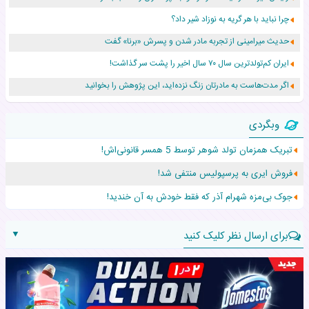
چرا نباید با هر گریه به نوزاد شیر داد؟
حدیث میرامینی از تجربه مادر شدن و پسرش «برنا» گفت
ایران کم‌تولدترین سال ۷۰ سال اخیر را پشت سر گذاشت!
اگر مدت‌هاست به مادرتان زنگ نزده‌اید، این پژوهش را بخوانید
نجات نوزاد رهاشده با اقدام اورژانس در سردشت
وبگردی
۵۵۹ نوزاد در پرو با نام «هالند» به دنیا آمدند!
تبریک همزمان تولد شوهر توسط 5 همسر قانونی‌اش!
زن ۲۴ ساله پس از درمان سرطان رحم، مادر شد
فروش ایری به پرسپولیس منتفی شد!
افزایش قد این دختر، چند میلیون دلار برای پدرش خرج داشته
جوک بی‌مزه شهرام آذر که فقط خودش به آن خندید!
▼
برای ارسال نظر کلیک کنید
نام: