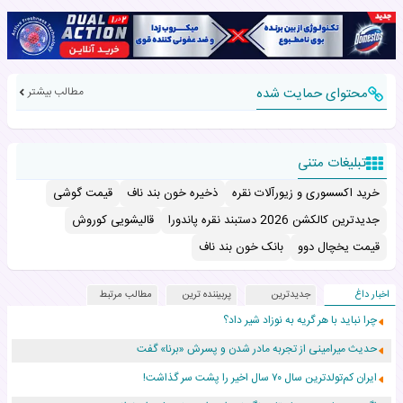
محتوای حمایت شده
مطالب بیشتر
تبلیغات متنی
خرید اکسسوری و زیورآلات نقره
ذخیره خون بند ناف
قیمت گوشی
جدیدترین کالکشن 2026 دستبند نقره پاندورا
قالیشویی کوروش
قیمت یخچال دوو
بانک خون بند ناف
اخبار داغ
جدیدترین
پربیننده ترین
مطالب مرتبط
چرا نباید با هر گریه به نوزاد شیر داد؟
حدیث میرامینی از تجربه مادر شدن و پسرش «برنا» گفت
ایران کم‌تولدترین سال ۷۰ سال اخیر را پشت سر گذاشت!