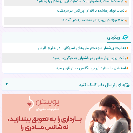
اگر مدت‌هاست به مادرتان زنگ نزده‌اید، این پژوهش را بخوانید
نجات نوزاد رهاشده با اقدام اورژانس در سردشت
۵۵۹ نوزاد در پرو با نام «هالند» به دنیا آمدند!
زن ۲۴ ساله پس از درمان سرطان رحم، مادر شد
وبگردی
افزایش قد این دختر، چند میلیون دلار برای پدرش خرج داشته
فعالیت پرشمار سوخت‌رسان‌های آمریکایی در خلیج فارس
حرکت غیرقانونی یک پرستار، جان دوقلوها را نجات داد!
رانت برای زوار خاص در قشم‌ایر به درگیری رسید
عجیب‌ترین تولد در ۵/۵/۵ امسال که همه را شوکه کرد!
استقلال با ستاره ایرانی لگانس به توافق رسید
▼
برای ارسال نظر کلیک کنید
نام:
نظر: