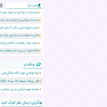
اخبار داغ
چرا نباید با هر گریه به نوزاد شیر دا
حدیث میرامینی از تجربه مادر ش
ایران کم‌تولدترین سال ۷۰ سال اخیر را پشت سر گذاشت!
اگر مدت‌هاست به مادرتان زنگ نزد
نجات نوزاد رهاشده با اقدام اور
۵۵۹ نوزاد در پرو با نام «هالند» به دنیا آمدند!
زن ۲۴ ساله پس از درمان سرطان رحم، مادر شد
وبگردی
افزایش قد این دختر، چند میلیون 
لیلا اوتادی تولد 43 سالگی‌اش را به این شکل جشن گرفت
حرکت غیرقانونی یک پرستار، جان دو
فال روزانه جمعه 16 مرداد 1405 | فال امروز| Daily Omen
عجیب‌ترین تولد در ۵/۵/۵ امسال که همه را شوکه کرد!
جلسه مهم ترامپ و بن سلمان درب
برای ارسال نظر کلیک کنید