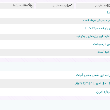
جدیدترین
پربیننده ترین
مطالب مرتبط
د؟
دن و پسرش «برنا» گفت
ه‌اید، این پژوهش را بخوانید
ژانس در سردشت
دلار برای پدرش خرج داشته
قلوها را نجات داد!
اره ایران