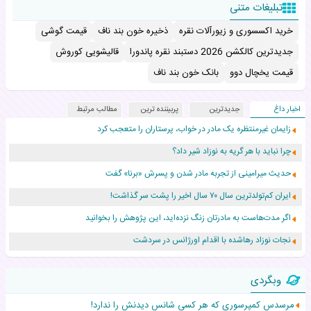
تبلیغات متنی
خرید اکسسوری و زیورآلات نقره
ذخیره خون بند ناف
قیمت گوشی
جدیدترین کالکشن 2026 دستبند نقره پاندورا
قالیشویی کوروش
قیمت یخچال دوو
بانک خون بند ناف
اخبار داغ
جدیدترین
پربیننده ترین
مطالب مرتبط
زایمان غیرمنتظره یک مادر در خواب، پرستاران را متعجب کرد
چرا نباید با هر گریه به نوزاد شیر داد؟
حدیث میرامینی از تجربه مادر شدن و پسرش «برنا» گفت
ایران کم‌تولدترین سال ۷۰ سال اخیر را پشت سر گذاشت!
اگر مدت‌هاست به مادرتان زنگ نزده‌اید، این پژوهش را بخوانید
نجات نوزاد رهاشده با اقدام اورژانس در سردشت
۵۵۹ نوزاد در پرو با نام «هالند» به دنیا آمدند!
وبگردی
زن ۲۴ ساله پس از درمان سرطان رحم، مادر شد
مرسدس کمپرسوری که هر کسی شانس دیدنش را ندارد!
افزایش قد این دختر، چند میلیون دلار برای پدرش خرج داشته