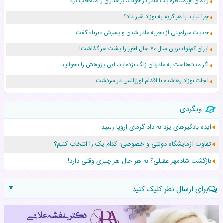
زایمان غیرمنتظره یک مادر در خواب، پرستاران را متعجب کرد
چرا نباید با هر گریه به نوزاد شیر داد؟
حدیث میرامینی از تجربه مادر شدن و پسرش «برنا» گفت
ایران کم‌تولدترین سال ۷۰ سال اخیر را پشت سر گذاشت!
اگر مدت‌هاست به مادرتان زنگ نزده‌اید، این پژوهش را بخوانید
نجات نوزاد رهاشده با اقدام اورژانس در سردشت
۵۵۹ نوزاد در پرو با نام «هالند» به دنیا آمدند!
وبگردی
زن ۲۴ ساله پس از درمان سرطان رحم، مادر شد
ایده بادگیرهای یزد به داد گرمای اروپا رسید
افزایش قد این دختر، چند میلیون دلار برای پدرش خرج داشته
تفاوت آزمایشگاه دولتی و خصوصی: کدام یک را انتخاب کنیم؟
حرکت غیرقانونی یک پرستار، جان دوقلوها را نجات داد!
بازگشت شادمهر عقیلی؟ به هر حال هر چیزی وقتی دارد!
▼
برای ارسال نظر کلیک کنید
نام: