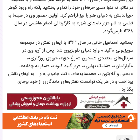
در تئاتر، نه تنها مسیر حرفه‌ای خود را تداوم بخشید بلکه راه ورود گوهر
خیراندیش به دنیای هنر را نیز فراهم کرد. اولین حضور وی در سینما به
فیلمی به نام «زیر بام‌های شهر» به کارگردانی اصغر هاشمی در سال
۱۳۶۸ بازمی‌گردد.
جمشید اسماعیل خانی در سال ۱۳۶۴ با ایفای نقش در مجموعه
تلویزیونی «آئینه» وارد دنیای تلویزیون شد. پس از آن، وی در
سریال‌های متعددی همچون «مرغ حق»، «روزی روزگاری»،
«آپارتمان»، «شلیک نهایی»، «زیر گنبد کبود»، «سفر به چذابه»،
«یحیی و گلابتون»، «همسایه‌ها»، «کت جادویی» و... به ایفای نقش
پرداخت و در هر یک توانست نقش‌های ماندگاری از خود برجای
بگذارد..
اخبار