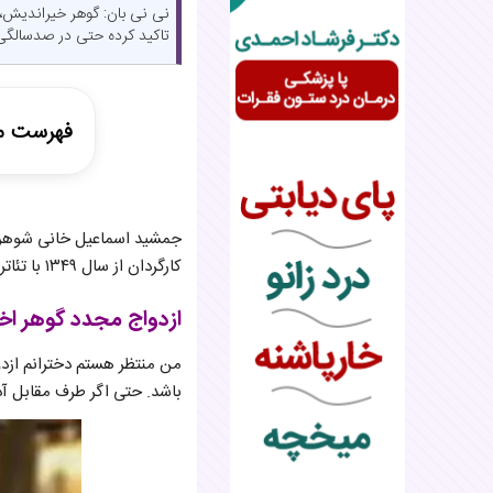
نی نی بان: گوهر خیراندیش، با
تاکید کرده حتی در صدسالگی ن
فهرست م
ازدواج مج
همسر دوم
کارگردان از سال ۱۳۴۹ با تئاتر شروع کرد.
ازدواج مجدد گوهر اخ
من منتظر هستم دخترانم ازدوا
باشد. حتی اگر طرف مقابل آدم