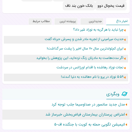
قیمت یخچال دوو
بانک خون بند ناف
اخبار داغ
جدیدترین
پربیننده ترین
مطالب مرتبط
چرا نباید با هر گریه به نوزاد شیر داد؟
حدیث میرامینی از تجربه مادر شدن و پسرش «برنا» گفت
ایران کم‌تولدترین سال ۷۰ سال اخیر را پشت سر گذاشت!
اگر مدت‌هاست به مادرتان زنگ نزده‌اید، این پژوهش را بخوانید
نجات نوزاد رهاشده با اقدام اورژانس در سردشت
۵۵۹ نوزاد در پرو با نام «هالند» به دنیا آمدند!
زن ۲۴ ساله پس از درمان سرطان رحم، مادر شد
وبگردی
افزایش قد این دختر، چند میلیون دلار برای پدرش خرج داشته
مدل جدید سانسور در صداوسیما جلب توجه کرد
حرکت غیرقانونی یک پرستار، جان دوقلوها را نجات داد!
اعتراض پرستاران بیمارستان فیاض‌بخش خبرساز شد
عجیب‌ترین تولد در ۵/۵/۵ امسال که همه را شوکه کرد!
انیمیشن لگویی حمله به کویت با جنگنده اف-۵