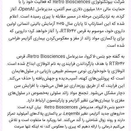
شرکت بیوتکنولوژی Retro Biosciences که فعالیت خود را با
همکاری با هوش مصنوعی و فناوری‌های نوین
حمایت مالی ۱۸۰ میلیون دلاری سم آلتمن، مدیرعامل OpenAI، آغاز
کرده، به نزدیکترین مرحله در مسیر مقابله با پیری رسیده است. اعلام
شده که این استارتاپ تا پایان سال ۲۰۲۵ آزمایش بالینی انسانی اولین
داروی خود، موسوم به قرص RTR۲۴۲، را آغاز خواهد کرد؛ دارویی که
برای پاکسازی مواد زائد از مغز و معکوس‌کردن بیماری آلزایمر طراحی
شده است.
به گفته جو بتس-لاکروا، مدیرعامل Retro Biosciences، قرص
RTR۲۴۲ با هدف بازگرداندن فرایندی به نام اتوفاژی ابداع شده است.
اتوفاژی یا خودخواری نوعی سیستم طبیعی بازیابی در سلول‌هایمان
است که پروتئین‌های کهنه، آسیب‌دیده و جهش‌یافته را حذف می‌کند.
این فرایند، که از طریق روزه‌داری نیز فعال می‌شود، با افزایش سن
دچار مشکل می‌شود. تجمع مواد زائد سلولی به‌خصوص در سلول‌های
مغزی با بیماری‌هایی نظیر آلزایمر و پارکینسون ارتباط دارد.
<«جو بتس-لاکروا»، مدیرعامل Retro Biosciences بیان کرده است:
«داروهای جدید آلزایمر، نظیر Leqembi، بر پاکسازی پلاک‌های آمیلوئید تمرکز
دارند و روند زوال شناختی را کُند می‌کنند. اما رویکرد ما متفاوت است و تلاش
می‌کنیم درمانی را ارائه دهیم که پیری را معکوس کند؛ نه اینکه تنها سرعت