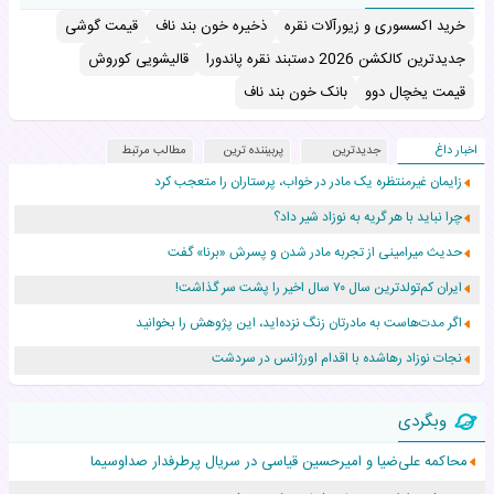
خرید اکسسوری و زیورآلات نقره
ذخیره خون بند ناف
قیمت گوشی
جدیدترین کالکشن 2026 دستبند نقره پاندورا
قالیشویی کوروش
قیمت یخچال دوو
بانک خون بند ناف
اخبار داغ
جدیدترین
پربیننده ترین
مطالب مرتبط
زایمان غیرمنتظره یک مادر در خواب، پرستاران را متعجب کرد
چرا نباید با هر گریه به نوزاد شیر داد؟
حدیث میرامینی از تجربه مادر شدن و پسرش «برنا» گفت
ایران کم‌تولدترین سال ۷۰ سال اخیر را پشت سر گذاشت!
اگر مدت‌هاست به مادرتان زنگ نزده‌اید، این پژوهش را بخوانید
نجات نوزاد رهاشده با اقدام اورژانس در سردشت
۵۵۹ نوزاد در پرو با نام «هالند» به دنیا آمدند!
وبگردی
زن ۲۴ ساله پس از درمان سرطان رحم، مادر شد
محاکمه علی‌ضیا و امیرحسین قیاسی در سریال پرطرفدار صداوسیما
افزایش قد این دختر، چند میلیون دلار برای پدرش خرج داشته