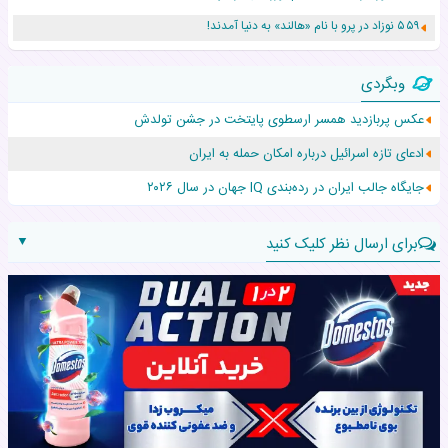
۵۵۹ نوزاد در پرو با نام «هالند» به دنیا آمدند!
زن ۲۴ ساله پس از درمان سرطان رحم، مادر شد
وبگردی
افزایش قد این دختر، چند میلیون دلار برای پدرش خرج داشته
عکس پربازدید همسر ارسطوی پایتخت در جشن تولدش
حرکت غیرقانونی یک پرستار، جان دوقلوها را نجات داد!
ادعای تازه اسرائیل درباره امکان حمله به ایران
عجیب‌ترین تولد در ۵/۵/۵ امسال که همه را شوکه کرد!
جایگاه جالب ایران در رده‌بندی IQ جهان در سال ۲۰۲۶
▼
برای ارسال نظر کلیک کنید
نام:
نظر: