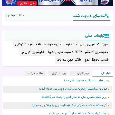
محتوای حمایت شده
مطالب بیشتر
تبلیغات متنی
خرید اکسسوری و زیورآلات نقره
ذخیره خون بند ناف
قیمت گوشی
جدیدترین کالکشن 2026 دستبند نقره پاندورا
قالیشویی کوروش
قیمت یخچال دوو
بانک خون بند ناف
اخبار داغ
جدیدترین
پربیننده ترین
مطالب مرتبط
چرا نباید با هر گریه به نوزاد شیر داد؟
حدیث میرامینی از تجربه مادر شدن و پسرش «برنا» گفت
ایران کم‌تولدترین سال ۷۰ سال اخیر را پشت سر گذاشت!
اگر مدت‌هاست به مادرتان زنگ نزده‌اید، این پژوهش را بخوانید
نجات نوزاد رهاشده با اقدام اورژانس در سردشت