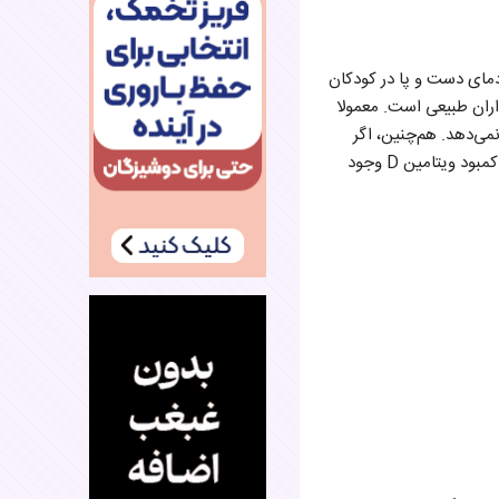
مای دست و پا در کودکان
اران طبیعی است. معمولا
می‌دهد. هم‌چنین، اگر
سردی دست و پای کودکان با تعریق همراه است، حتما او را پیش پزشک ببرید، چون در این حالت احتمال کمبود ویتامین D وجود