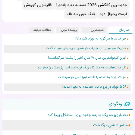
جدیدترین کالکشن 2026 دستبند نقره پاندورا
قالیشویی کوروش
قیمت یخچال دوو
بانک خون بند ناف
اخبار داغ
جدیدترین
پربیننده ترین
مطالب مرتبط
چرا نباید با هر گریه به نوزاد شیر داد؟
حدیث میرامینی از تجربه مادر شدن و پسرش «برنا» گفت
ایران کم‌تولدترین سال ۷۰ سال اخیر را پشت سر گذاشت!
اگر مدت‌هاست به مادرتان زنگ نزده‌اید، این پژوهش را بخوانید
نجات نوزاد رهاشده با اقدام اورژانس در سردشت
۵۵۹ نوزاد در پرو با نام «هالند» به دنیا آمدند!
زن ۲۴ ساله پس از درمان سرطان رحم، مادر شد
وبگردی
افزایش قد این دختر، چند میلیون دلار برای پدرش خرج داشته
بختیاری‌زاده یک پدیده جدید برای استقلال پیدا کرد
حرکت غیرقانونی یک پرستار، جان دوقلوها را نجات داد!
مظفر شافعی درگذشت
عجیب‌ترین تولد در ۵/۵/۵ امسال که همه را شوکه کرد!