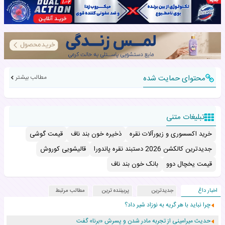
محتوای حمایت شده
مطالب بیشتر
تبلیغات متنی
خرید اکسسوری و زیورآلات نقره
ذخیره خون بند ناف
قیمت گوشی
جدیدترین کالکشن 2026 دستبند نقره پاندورا
قالیشویی کوروش
قیمت یخچال دوو
بانک خون بند ناف
اخبار داغ
جدیدترین
پربیننده ترین
مطالب مرتبط
چرا نباید با هر گریه به نوزاد شیر داد؟
حدیث میرامینی از تجربه مادر شدن و پسرش «برنا» گفت