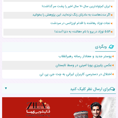
ایران کم‌تولدترین سال ۷۰ سال اخیر را پشت سر گذاشت!
اگر مدت‌هاست به مادرتان زنگ نزده‌اید، این پژوهش را بخوانید
نجات نوزاد رهاشده با اقدام اورژانس در سردشت
۵۵۹ نوزاد در پرو با نام «هالند» به دنیا آمدند!
زن ۲۴ ساله پس از درمان سرطان رحم، مادر شد
وبگردی
افزایش قد این دختر، چند میلیون دلار برای پدرش خرج داشته
پوستر جدید و معنادار رسانه رهبرانقلاب
حرکت غیرقانونی یک پرستار، جان دوقلوها را نجات داد!
عکس پاییزی پویا امینی در وسط تابستان
عجیب‌ترین تولد در ۵/۵/۵ امسال که همه را شوکه کرد!
اختلال در دسترسی کاربران ایرانی به چت جی پی تی
▼
برای ارسال نظر کلیک کنید
نام: