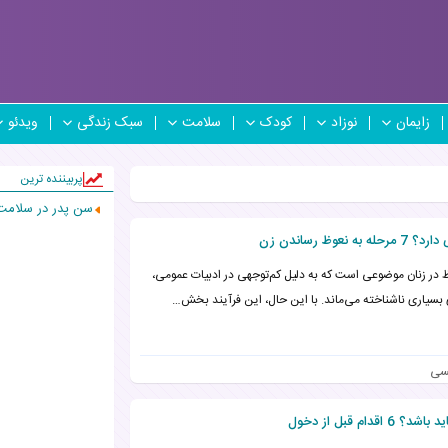
زایمان
نوزاد
کودک
سلامت
سبک زندگی
ویدئو
پربیننده ترین
سن پدر در سلامت
ظ رساندن زن
 در زنان موضوعی است که به دلیل کم‌توجهی در ادبیات عمومی،
 بسیاری ناشناخته می‌ماند. با این حال، این فرآیند بخش…
سی
م قبل از دخول