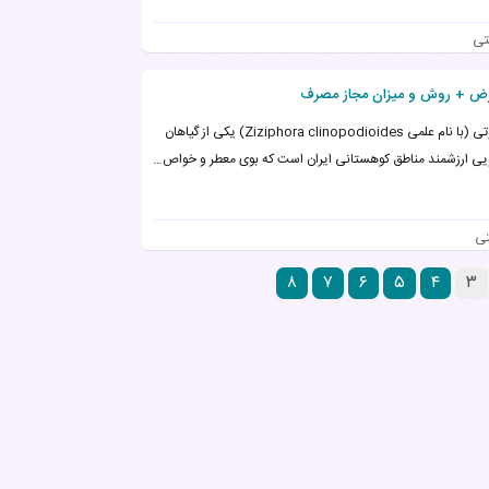
ی
کاکوتی (با نام علمی Ziziphora clinopodioides) یکی از گیاهان
یی ارزشمند مناطق کوهستانی ایران است که بوی معطر و خواص…
ی
۸
۷
۶
۵
۴
۳