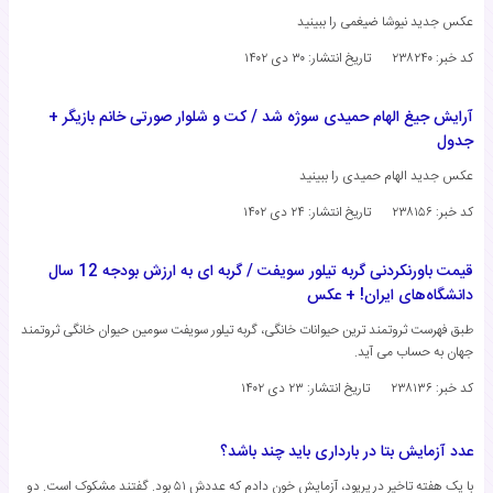
عکس جدید نیوشا ضیغمی را ببینید
کد خبر: ۲۳۸۲۴۰
تاریخ انتشار:
۳۰ دی ۱۴۰۲
آرایش جیغ الهام حمیدی سوژه شد / کت و شلوار صورتی خانم بازیگر +
جدول
عکس جدید الهام حمیدی را ببینید
کد خبر: ۲۳۸۱۵۶
تاریخ انتشار:
۲۴ دی ۱۴۰۲
قیمت باورنکردنی گربه تیلور سویفت / گربه ای به ارزش بودجه 12 سال
دانشگاه‌های ایران! + عکس
طبق فهرست ثروتمند ترین حیوانات خانگی، گربه تیلور سویفت سومین حیوان خانگی ثروتمند
جهان به حساب می آید.
کد خبر: ۲۳۸۱۳۶
تاریخ انتشار:
۲۳ دی ۱۴۰۲
عدد آزمایش بتا در بارداری باید چند باشد؟
با یک هفته تاخیر در پریود، آزمایش خون دادم که عددش ۵۱ بود. گفتند مشکوک است. دو