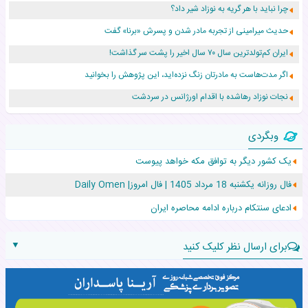
چرا نباید با هر گریه به نوزاد شیر داد؟
حدیث میرامینی از تجربه مادر شدن و پسرش «برنا» گفت
ایران کم‌تولدترین سال ۷۰ سال اخیر را پشت سر گذاشت!
اگر مدت‌هاست به مادرتان زنگ نزده‌اید، این پژوهش را بخوانید
نجات نوزاد رهاشده با اقدام اورژانس در سردشت
۵۵۹ نوزاد در پرو با نام «هالند» به دنیا آمدند!
وبگردی
زن ۲۴ ساله پس از درمان سرطان رحم، مادر شد
یک کشور دیگر به توافق مکه خواهد پیوست
افزایش قد این دختر، چند میلیون دلار برای پدرش خرج داشته
فال روزانه یکشنبه 18 مرداد 1405 | فال امروز| Daily Omen
حرکت غیرقانونی یک پرستار، جان دوقلوها را نجات داد!
ادعای سنتکام درباره ادامه محاصره ایران
▼
برای ارسال نظر کلیک کنید
نام: