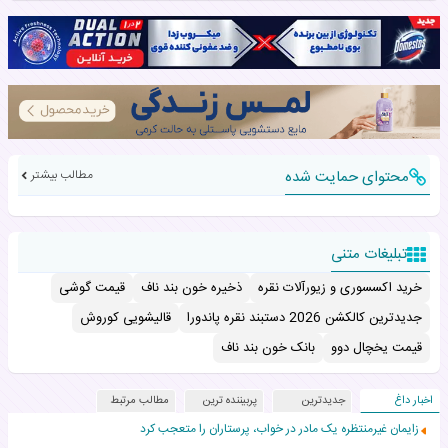
محتوای حمایت شده
مطالب بیشتر
تبلیغات متنی
خرید اکسسوری و زیورآلات نقره
ذخیره خون بند ناف
قیمت گوشی
جدیدترین کالکشن 2026 دستبند نقره پاندورا
قالیشویی کوروش
قیمت یخچال دوو
بانک خون بند ناف
اخبار داغ
جدیدترین
پربیننده ترین
مطالب مرتبط
زایمان غیرمنتظره یک مادر در خواب، پرستاران را متعجب کرد