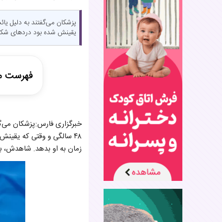
یقینش شده بود دردهای شک
فهرست م
پدری که ب
خبرگزاری فارس:پزشکان می‌گف
فاطمه‌ای 
۴۸ سالگی و وقتی که یقینش
طلاهایم را
زمان به او بدهد. شاهدش، برگ