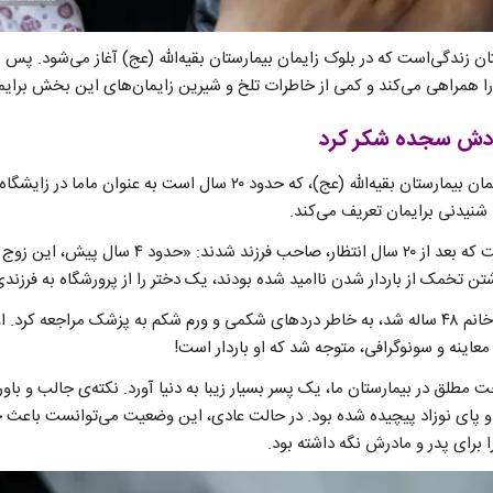
ن زندگی‌است که در بلوک زایمان بیمارستان بقیه‌الله (عج) آغاز می‌شود. پس 
 را همراهی می‌کند و کمی از خاطرات تلخ و شیرین زایمان‌های این بخش برایم
زادش سجده شکر کرد
خانم پناهی مسئول بلوک زایمان بیمارستان بقیه‌الله (عج)، که حدود ۲۰ سال 
نی شنیدنی برایمان تعریف می‌کند.
این داستان درباره‌ زوجی است که بعد از ۲۰ سال انتظار، صاحب
 تخمک از باردار شدن ناامید شده بودند، یک دختر را از پرورشگاه به فرزندی 
اما اتفاق عجیبی افتاد. وقتی خانم ۴۸ ساله شد، به خاطر دردهای شکمی و ورم شکم به پزشک مراج
 معاینه و سونوگرافی، متوجه شد که او باردار است!
از ۹ ماه استراحت مطلق در بیمارستان ما، یک پسر بسیار زیبا به دنیا آورد. نکته‌ی جالب و 
 پای نوزاد پیچیده شده بود. در حالت عادی، این وضعیت می‌توانست باعث خ
ا برای پدر و مادرش نگه داشته بود.