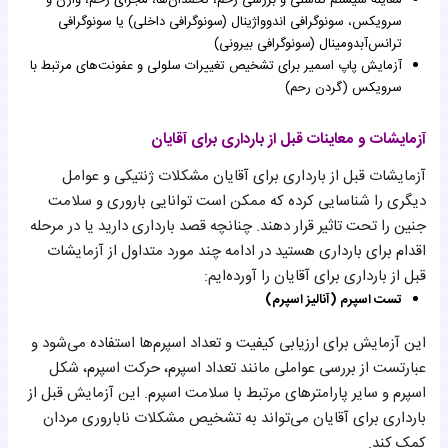
معاینه سیستم تناسلی و بررسی رحم، تخمدان‌ها، مجرای رحم، واژن و
سرویکس، سونوگرافی اندوواژینال (سونوگرافی داخلی) یا سونوگرافی
ترانس‌آبدومینال (سونوگرافی بیرونی)
آزمایش پاپ اسمیر برای تشخیص تغییرات سلولی و عفونت‌های مرتبط با
سرویکس (گردن رحم)
آزمایشات و معاینات قبل از بارداری برای آقایان
آزمایشات قبل از بارداری برای آقایان مشکلات ژنتیکی و عوامل
دیگری را شناسایی کرده که ممکن است توانایی باروری و سلامت
جنین را تحت تاثیر قرار دهند. چنانچه قصد بارداری دارید یا در مرحله
اقدام برای بارداری هستید در ادامه چند مورد متداول از آزمایشات
قبل از بارداری برای آقایان را آورده‌ایم:
تست اسپرم (آنالیز اسپرم)
این آزمایش برای ارزیابی کیفیت و تعداد اسپرم‌ها استفاده می‌شود و
عبارتست از بررسی عواملی مانند تعداد اسپرم، حرکت اسپرم، شکل
اسپرم و سایر پارامترهای مرتبط با سلامت اسپرم. این آزمایش قبل از
بارداری برای آقایان می‌تواند به تشخیص مشکلات ناباروری مردان
کمک کند.