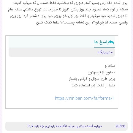
پری شدم مقدارش بسیر کمه, طوری که ببخشید فقط دستمال که میزارم کثیف
میشه و نوار کاملا تمیزه, چند روز پیش ۳روز تا ظهر حالت تهوع داشتم, سینه هام
تا دیروز شدید درد میکرد, و فقط روز اول خونریزی درد پری داشتم. فردا روز پری
واقعی است. ایا باردارم؟؟ این نشانه چیست؟؟ لطفا کمک کنین
پاسخ ها
مدیر پایگاه
سلام و
ممنون از توجهتون
برای طرح سوال و گرفتن پاسخ
فقط از لینک زیر استفاده کنید
https://niniban.com/fa/forms/1
zahra
درباره قصد بارداری؛ برای اقدام به بارداری چه باید کرد!