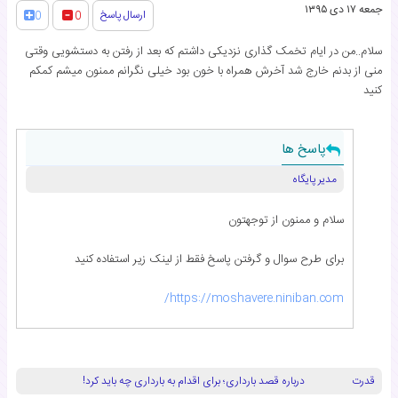
جمعه ۱۷ دی ۱۳۹۵
ارسال پاسخ
0
0
سلام..من در ایام تخمک گذاری نزدیکی داشتم که بعد از رفتن به دستشویی وقتی
منی از بدنم خارج شد آخرش همراه با خون بود خیلی نگرانم ممنون میشم کمکم
کنید
پاسخ ها
مدیر پایگاه
سلام و ممنون از توجهتون
برای طرح سوال و گرفتن پاسخ فقط از لینک زیر استفاده کنید
https://moshavere.niniban.com/
قدرت
درباره قصد بارداری؛ برای اقدام به بارداری چه باید کرد!