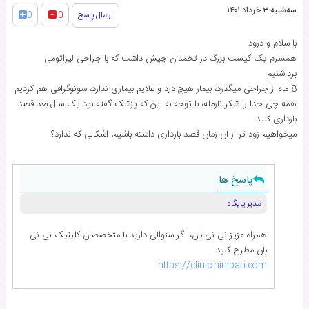
سه‌شنبه ۳ خرداد ۱۴۰۱
ارسال پاسخ
0
0
با سلام و درود
همسرم يک کيست بزرگ در تخمدان چپش داشت که با جراحى لپراتومى
برداشتيم
8 ماه از جراحى ميگذرد، بيمار هيچ درد و علايم بيمارى ندارد، سونوگرافى هم کرديم
همه چى خدا را شکر نارمله، با توجه به اين که پزشک گفته بود يک سال بعد قصد
باردارى کنيد
ميخواهيم زود تر از آن زمان قصد باردارى داشته باشيم، اشکالى که ندارد؟
پاسخ ها
مدیر پایگاه
همراه عزیز نی نی بان، اگر سئوالی دارید با متخصصان کلینیک نی نی
بان مطرح کنید
https://clinic.niniban.com