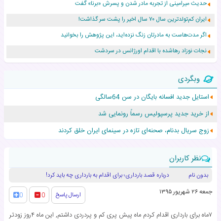
حدیث میرامینی از تجربه مادر شدن و پسرش «برنا» گفت
ایران کم‌تولدترین سال ۷۰ سال اخیر را پشت سر گذاشت!
اگر مدت‌هاست به مادرتان زنگ نزده‌اید، این پژوهش را بخوانید
نجات نوزاد رهاشده با اقدام اورژانس در سردشت
۵۵۹ نوزاد در پرو با نام «هالند» به دنیا آمدند!
وبگردی
زن ۲۴ ساله پس از درمان سرطان رحم، مادر شد
استایل جدید افسانه بایگان در سن 64سالگی
افزایش قد این دختر، چند میلیون دلار برای پدرش خرج داشته
از خرید جدید پرسپولیس رسماً رونمایی شد
حرکت غیرقانونی یک پرستار، جان دوقلوها را نجات داد!
زوج سریال بدنام، صحنه‌ای‌ تازه در سینمای ایران خلق کردند
نظر کاربران
بدون نام
درباره قصد بارداری؛ برای اقدام به بارداری چه باید کرد!
جمعه ۲۶ شهریور ۱۳۹۵
ارسال پاسخ
0
0
۷ماه برای بارداری اقدام کردم ماه پیش پری کم و پردردی داشتم, این ماه ۴روز زودتر