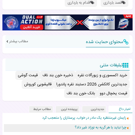
قصد بارداری
اقدام به بارداری
محتوای حمایت شده
مطالب بیشتر
تبلیغات متنی
خرید اکسسوری و زیورآلات نقره
ذخیره خون بند ناف
قیمت گوشی
جدیدترین کالکشن 2026 دستبند نقره پاندورا
قالیشویی کوروش
قیمت یخچال دوو
بانک خون بند ناف
اخبار داغ
جدیدترین
پربیننده ترین
مطالب مرتبط
زایمان غیرمنتظره یک مادر در خواب، پرستاران را متعجب کرد
چرا نباید با هر گریه به نوزاد شیر داد؟