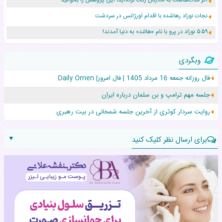
اگر مدت‌هاست به مادرتان زنگ نزده‌اید، این پژوهش را بخوانید
نجات نوزاد رهاشده با اقدام اورژانس در سردشت
۵۵۹ نوزاد در پرو با نام «هالند» به دنیا آمدند!
زن ۲۴ ساله پس از درمان سرطان رحم، مادر شد
وبگردی
افزایش قد این دختر، چند میلیون دلار برای پدرش خرج داشته
فال روزانه جمعه 16 مرداد 1405 | فال امروز| Daily Omen
حرکت غیرقانونی یک پرستار، جان دوقلوها را نجات داد!
جلسه مهم ترامپ و بن سلمان درباره ایران
عجیب‌ترین تولد در ۵/۵/۵ امسال که همه را شوکه کرد!
روایت سردار کوثری از آخرین جلسه شمخانی در بیت رهبری
▼
برای ارسال نظر کلیک کنید
نام:
نظر: