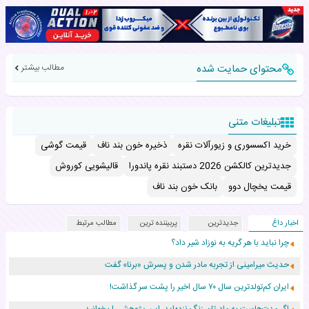
محتوای حمایت شده
مطالب بیشتر
تبلیغات متنی
خرید اکسسوری و زیورآلات نقره
ذخیره خون بند ناف
قیمت گوشی
جدیدترین کالکشن 2026 دستبند نقره پاندورا
قالیشویی کوروش
قیمت یخچال دوو
بانک خون بند ناف
اخبار داغ
جدیدترین
پربیننده ترین
مطالب مرتبط
چرا نباید با هر گریه به نوزاد شیر داد؟
حدیث میرامینی از تجربه مادر شدن و پسرش «برنا» گفت
ایران کم‌تولدترین سال ۷۰ سال اخیر را پشت سر گذاشت!