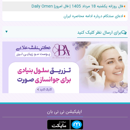
فال روزانه یکشنبه 18 مرداد 1405 | فال امروز| Daily Omen
حرکت غیرقانونی یک پرستار، جان دوقلوها را نجات داد!
ادعای سنتکام درباره ادامه محاصره ایران
▼
برای ارسال نظر کلیک کنید
نام:
نظر:
اپلیکیشن نی نی بان
ارسال