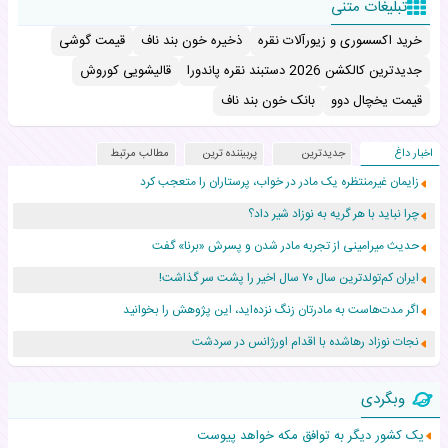
تبلیغات متنی
خرید اکسسوری و زیورآلات نقره
ذخیره خون بند ناف
قیمت گوشی
جدیدترین کالکشن 2026 دستبند نقره پاندورا
قالیشویی کوروش
قیمت یخچال دوو
بانک خون بند ناف
اخبار داغ
جدیدترین
پربیننده ترین
مطالب مرتبط
زایمان غیرمنتظره یک مادر در خواب، پرستاران را متعجب کرد
چرا نباید با هر گریه به نوزاد شیر داد؟
حدیث میرامینی از تجربه مادر شدن و پسرش «برنا» گفت
ایران کم‌تولدترین سال ۷۰ سال اخیر را پشت سر گذاشت!
اگر مدت‌هاست به مادرتان زنگ نزده‌اید، این پژوهش را بخوانید
نجات نوزاد رهاشده با اقدام اورژانس در سردشت
۵۵۹ نوزاد در پرو با نام «هالند» به دنیا آمدند!
وبگردی
زن ۲۴ ساله پس از درمان سرطان رحم، مادر شد
یک کشور دیگر به توافق مکه خواهد پیوست
افزایش قد این دختر، چند میلیون دلار برای پدرش خرج داشته