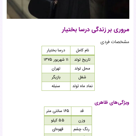
مروری بر زندگی درسا بختیار
مشخصات فردی
نام کامل
درسا بختیار
تاریخ تولد
۱۱ شهریور ۱۳۷۵
محل تولد
تهران
شغل
بازیگر
نماد ماه تولد
سنبله
ویژگی‌های ظاهری
قد
۱۶۵ سانتی متر
وزن
۵۵ کیلو
رنگ چشم
قهوه‌ای