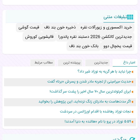
تبلیغات متنی
خرید اکسسوری و زیورآلات نقره
ذخیره خون بند ناف
قیمت گوشی
جدیدترین کالکشن 2026 دستبند نقره پاندورا
قالیشویی کوروش
قیمت یخچال دوو
بانک خون بند ناف
اخبار داغ
جدیدترین
پربیننده ترین
مطالب مرتبط
چرا نباید با هر گریه به نوزاد شیر داد؟
حدیث میرامینی از تجربه مادر شدن و پسرش «برنا» گفت
ایران کم‌تولدترین سال ۷۰ سال اخیر را پشت سر گذاشت!
اگر مدت‌هاست به مادرتان زنگ نزده‌اید، این پژوهش را بخوانید
نجات نوزاد رهاشده با اقدام اورژانس در سردشت
۵۵۹ نوزاد در پرو با نام «هالند» به دنیا آمدند!
زن ۲۴ ساله پس از درمان سرطان رحم، مادر شد
وبگردی