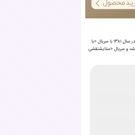
او با فیلم <آبیوارد سینما شد و سفر حرفه‌ای خود در عرصه بازیگری را آغاز کرد. نخستین حضور تلویزیونی او در سال ۱۳۸۱ با سریال <با
 شد و سریال <ستایشنقشی