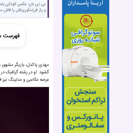
نی نی بان: عکس کودکی بامزه 
و راز فرزندآوری‌اش را فاش می
فهرست م
خانواده هن
دنیای گراف
گشود. او در رشته گرافیک در د
ورود به سی
عرصه عکاسی و مدلینگ نیز ف
علایق دیگر
ازدواج و