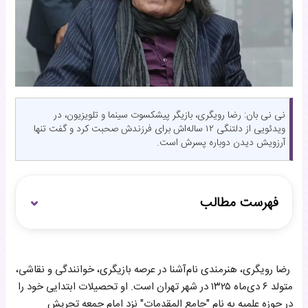
نی نی بان: رضا رویگری، بازیگر پیشکسوت سینما و تلویزیون، در
ویدئویی از دلتنگی ۱۲ ساله‌اش برای فرزندش صحبت کرد و گفت تنها
آرزویش دیدن دوباره پسرش است.
فهرست مطالب
خانواده مذهبی و دوران کودکی
رضا رویگری، هنرمندی نام‌آشنا در عرصه بازیگری، خوانندگی و نقاشی،
از رویای خلبانی تا ورود به دنیای هنر
متولد ۶ دی‌ماه ۱۳۲۵ در شهر تهران است. او تحصیلات ابتدایی خود را
زندگی شخصی و ازدواج‌ها
در حوزه علمیه به نام "جامع المقدمات" نزد امام جمعه تجریش
ماجرای زندگی در آسایشگاه کهریزک