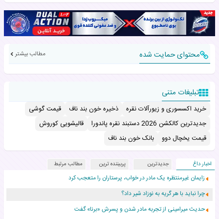
محتوای حمایت شده
مطالب بیشتر
تبلیغات متنی
خرید اکسسوری و زیورآلات نقره
ذخیره خون بند ناف
قیمت گوشی
جدیدترین کالکشن 2026 دستبند نقره پاندورا
قالیشویی کوروش
قیمت یخچال دوو
بانک خون بند ناف
اخبار داغ
جدیدترین
پربیننده ترین
مطالب مرتبط
زایمان غیرمنتظره یک مادر در خواب، پرستاران را متعجب کرد
چرا نباید با هر گریه به نوزاد شیر داد؟
حدیث میرامینی از تجربه مادر شدن و پسرش «برنا» گفت