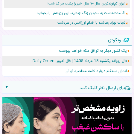
ایران کم‌تولدترین سال ۷۰ سال اخیر را پشت سر گذاشت!
اگر مدت‌هاست به مادرتان زنگ نزده‌اید، این پژوهش را بخوانید
نجات نوزاد رهاشده با اقدام اورژانس در سردشت
۵۵۹ نوزاد در پرو با نام «هالند» به دنیا آمدند!
وبگردی
زن ۲۴ ساله پس از درمان سرطان رحم، مادر شد
یک کشور دیگر به توافق مکه خواهد پیوست
افزایش قد این دختر، چند میلیون دلار برای پدرش خرج داشته
فال روزانه یکشنبه 18 مرداد 1405 | فال امروز| Daily Omen
حرکت غیرقانونی یک پرستار، جان دوقلوها را نجات داد!
ادعای سنتکام درباره ادامه محاصره ایران
▼
برای ارسال نظر کلیک کنید
نام:
نظر: