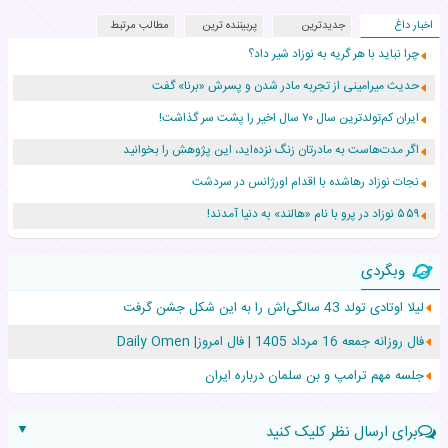
اخبار داغ
جدیدترین
پربیننده ترین
مطالب مرتبط
چرا نباید با هر گریه به نوزاد شیر داد؟
حدیث میرامینی از تجربه مادر شدن و پسرش «برنا» گفت
ایران کم‌تولدترین سال ۷۰ سال اخیر را پشت سر گذاشت!
اگر مدت‌هاست به مادرتان زنگ نزده‌اید، این پژوهش را بخوانید
نجات نوزاد رهاشده با اقدام اورژانس در سردشت
۵۵۹ نوزاد در پرو با نام «هالند» به دنیا آمدند!
زن ۲۴ ساله پس از درمان سرطان رحم، مادر شد
وبگردی
افزایش قد این دختر، چند میلیون دلار برای پدرش خرج داشته
لیلا اوتادی تولد 43 سالگی‌اش را به این شکل جشن گرفت
حرکت غیرقانونی یک پرستار، جان دوقلوها را نجات داد!
فال روزانه جمعه 16 مرداد 1405 | فال امروز| Daily Omen
عجیب‌ترین تولد در ۵/۵/۵ امسال که همه را شوکه کرد!
جلسه مهم ترامپ و بن سلمان درباره ایران
▼
برای ارسال نظر کلیک کنید