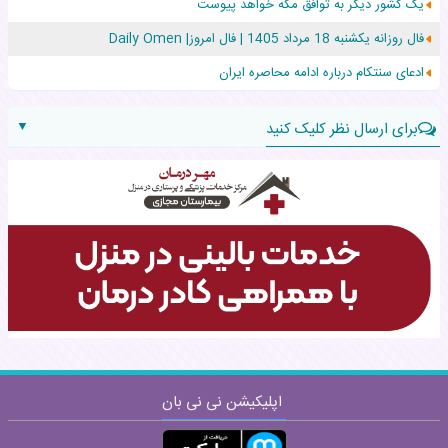
یک کشور دیگر به توافق مکه خواهد پیوست
افزایش قد این دختر، چند میلیون دلار برای پدرش خرج داشته
فال روزانه یکشنبه 18 مرداد 1405 | فال امروز| Daily Omen
حرکت غیرقانونی یک پرستار، جان دوقلوها را نجات داد!
ادعای سنتکام درباره ادامه محاصره ایران
▼
برای ارسال نظر کلیک کنید
نام:
نظر:
اپلیکیشن نی نی بان
ارسال