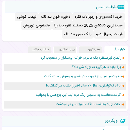
تبلیغات متنی
خرید اکسسوری و زیورآلات نقره
ذخیره خون بند ناف
قیمت گوشی
جدیدترین کالکشن 2026 دستبند نقره پاندورا
قالیشویی کوروش
قیمت یخچال دوو
بانک خون بند ناف
اخبار داغ
جدیدترین
پربیننده ترین
مطالب مرتبط
زایمان غیرمنتظره یک مادر در خواب، پرستاران را متعجب کرد
چرا نباید با هر گریه به نوزاد شیر داد؟
حدیث میرامینی از تجربه مادر شدن و پسرش «برنا» گفت
ایران کم‌تولدترین سال ۷۰ سال اخیر را پشت سر گذاشت!
اگر مدت‌هاست به مادرتان زنگ نزده‌اید، این پژوهش را بخوانید
نجات نوزاد رهاشده با اقدام اورژانس در سردشت
۵۵۹ نوزاد در پرو با نام «هالند» به دنیا آمدند!
وبگردی
زن ۲۴ ساله پس از درمان سرطان رحم، مادر شد