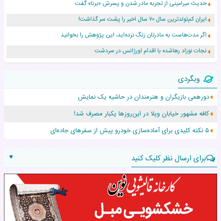
حدیث میرامینی از تجربه مادر شدن و پسرش «برنا» گفت
ایران کم‌تولدترین سال ۷۰ سال اخیر را پشت سر گذاشت!
اگر مدت‌هاست به مادرتان زنگ نزده‌اید، این پژوهش را بخوانید
نجات نوزاد رهاشده با اقدام اورژانس در سردشت
۵۵۹ نوزاد در پرو با نام «هالند» به دنیا آمدند!
وبگردی
زن ۲۴ ساله پس از درمان سرطان رحم، مادر شد
دورهمی بازیگران و هنرمندان در حاشیه یک نمایش
افزایش قد این دختر، چند میلیون دلار برای پدرش خرج داشته
کافه مشهور خیابان ویلا در این‌روزها یکبار مصرف شد!
حرکت غیرقانونی یک پرستار، جان دوقلوها را نجات داد!
۵ نکته کلیدی برای آماده‌سازی خودرو پیش از سفرهای جاده‌ای
▼
برای ارسال نظر کلیک کنید
نام:
نظر: