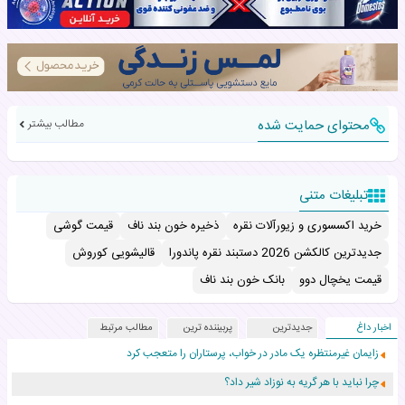
محتوای حمایت شده
مطالب بیشتر
تبلیغات متنی
خرید اکسسوری و زیورآلات نقره
ذخیره خون بند ناف
قیمت گوشی
جدیدترین کالکشن 2026 دستبند نقره پاندورا
قالیشویی کوروش
قیمت یخچال دوو
بانک خون بند ناف
اخبار داغ
جدیدترین
پربیننده ترین
مطالب مرتبط
زایمان غیرمنتظره یک مادر در خواب، پرستاران را متعجب کرد
چرا نباید با هر گریه به نوزاد شیر داد؟