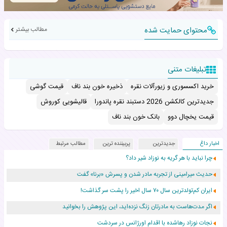
محتوای حمایت شده
مطالب بیشتر
تبلیغات متنی
خرید اکسسوری و زیورآلات نقره
ذخیره خون بند ناف
قیمت گوشی
جدیدترین کالکشن 2026 دستبند نقره پاندورا
قالیشویی کوروش
قیمت یخچال دوو
بانک خون بند ناف
اخبار داغ
جدیدترین
پربیننده ترین
مطالب مرتبط
چرا نباید با هر گریه به نوزاد شیر داد؟
حدیث میرامینی از تجربه مادر شدن و پسرش «برنا» گفت
ایران کم‌تولدترین سال ۷۰ سال اخیر را پشت سر گذاشت!
اگر مدت‌هاست به مادرتان زنگ نزده‌اید، این پژوهش را بخوانید
نجات نوزاد رهاشده با اقدام اورژانس در سردشت