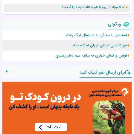
۵۵۹ نوزاد در پرو با نام «هالند» به دنیا آمدند!
زن ۲۴ ساله پس از درمان سرطان رحم، مادر شد
وبگردی
افزایش قد این دختر، چند میلیون دلار برای پدرش خرج داشته
استقلال با سه گل به استقبال لیگ رفت
حرکت غیرقانونی یک پرستار، جان دوقلوها را نجات داد!
هواشناسی استان تهران اطلاعیه داد
عجیب‌ترین تولد در ۵/۵/۵ امسال که همه را شوکه کرد!
اولین واکنش خرازی به بیانیه مهم دفتر رهبری
▼
برای ارسال نظر کلیک کنید
نام:
نظر: