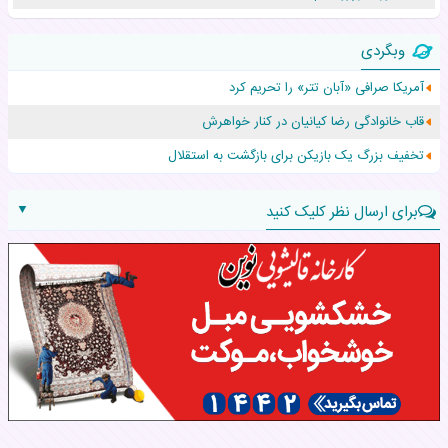
زن ۲۴ ساله پس از درمان سرطان رحم، مادر شد
وبگردی
افزایش قد این دختر، چند میلیون دلار برای پدرش خرج داشته
آمریکا صرافی «آبان تتر» را تحریم کرد
حرکت غیرقانونی یک پرستار، جان دوقلوها را نجات داد!
قاب خانوادگی رضا کیانیان در کنار خواهرش
عجیب‌ترین تولد در ۵/۵/۵ امسال که همه را شوکه کرد!
تخفیف بزرگ یک بازیکن برای بازگشت به استقلال
▼
برای ارسال نظر کلیک کنید
نام:
نظر: