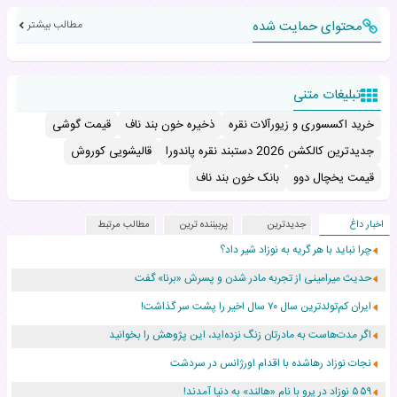
محتوای حمایت شده
مطالب بیشتر
تبلیغات متنی
خرید اکسسوری و زیورآلات نقره
ذخیره خون بند ناف
قیمت گوشی
جدیدترین کالکشن 2026 دستبند نقره پاندورا
قالیشویی کوروش
قیمت یخچال دوو
بانک خون بند ناف
اخبار داغ
جدیدترین
پربیننده ترین
مطالب مرتبط
چرا نباید با هر گریه به نوزاد شیر داد؟
حدیث میرامینی از تجربه مادر شدن و پسرش «برنا» گفت
ایران کم‌تولدترین سال ۷۰ سال اخیر را پشت سر گذاشت!
اگر مدت‌هاست به مادرتان زنگ نزده‌اید، این پژوهش را بخوانید
نجات نوزاد رهاشده با اقدام اورژانس در سردشت
۵۵۹ نوزاد در پرو با نام «هالند» به دنیا آمدند!