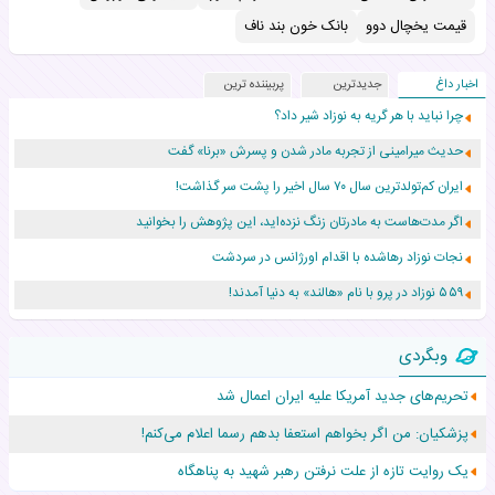
قیمت یخچال دوو
بانک خون بند ناف
اخبار داغ
جدیدترین
پربیننده ترین
چرا نباید با هر گریه به نوزاد شیر داد؟
حدیث میرامینی از تجربه مادر شدن و پسرش «برنا» گفت
ایران کم‌تولدترین سال ۷۰ سال اخیر را پشت سر گذاشت!
اگر مدت‌هاست به مادرتان زنگ نزده‌اید، این پژوهش را بخوانید
نجات نوزاد رهاشده با اقدام اورژانس در سردشت
۵۵۹ نوزاد در پرو با نام «هالند» به دنیا آمدند!
زن ۲۴ ساله پس از درمان سرطان رحم، مادر شد
وبگردی
افزایش قد این دختر، چند میلیون دلار برای پدرش خرج داشته
تحریم‌های جدید آمریکا علیه ایران اعمال شد
حرکت غیرقانونی یک پرستار، جان دوقلوها را نجات داد!
پزشکیان: من اگر بخواهم استعفا بدهم رسما اعلام می‌کنم!
عجیب‌ترین تولد در ۵/۵/۵ امسال که همه را شوکه کرد!
یک روایت تازه از علت نرفتن رهبر شهید به پناهگاه