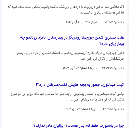
اگر علائمی مثل تاخیر در پریود، یا دردهای زیر شکم داشته باشید، ممکن است شک کنید که
آیا این‌ها نشانه بارداری یا کیست…
کد خبر: ۱۰۹۲۵۵
تاریخ انتشار:
۱۹ آبان ۱۴۰۳
علت بستری شدن جورجینا رودریگز در بیمارستان؛ نامزد رونالدو چه
بیماری‌ای دارد؟
اخیراً جورجینا رودریگز، نامزد کریستیانو رونالدو، با انتشار عکسی از خود در بیمارستان،
طرفدارانش را نگران کرد. این خبر…
کد خبر: ۲۴۳۶۳۰
تاریخ انتشار:
۰۷ آبان ۱۴۰۳
کیت میدلتون، چطور به بچه هایش گفت،سرطان دارد؟!
​وقتی کیت میدلتون، با انتشار ویدیویی از ابتلایش به سرطان خبر داد، روی این موضوع
تاکید کرد که او و شاهزاده ویلیام، زمان…
کد خبر: ۲۴۲۹۱۸
تاریخ انتشار:
۰۷ مهر ۱۴۰۳
چرا در پاسپورت فقط نام پدر هست؟ ایرانیان مادر ندارند؟