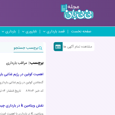
صفحه نخست
قصد بارداری
ناباروری
بارداری
مشاهده تمام آگهی ها
برچسب جستجو
برچسب:
مراقب بارداری
اهمیت کولین در رژیم غذایی با
گنجاندن کولین در رژیم غذایی بارداری
کد خبر: ۸۶۸۰۴
تاریخ انتشار:
۰۴ تیر ۱۴۰۴
نقش ویتامین k در بارداری چیست؟
ویتامین K در بارداری با اهمیت است زیرا در انعقاد خون و جلوگیری از خونریزی هنگام زایمان نقش دارد. دریافت کافی این…