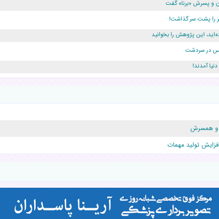
دن و پسرش «برنا» گفت
ه‌اید، این پژوهش را بخوانید
ژانس در سردشت
دلار برای پدرش خرج داشته
قلوها را نجات داد!
 و همسرش
فزایش تولید مهمات