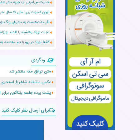
حدیث میرامینی از تجربه مادر ش
ایران کم‌تولدترین سال ۷۰ سال اخیر را پشت سر گذاشت!
اگر مدت‌هاست به مادرتان زنگ نزد
نجات نوزاد رهاشده با اقدام اور
۵۵۹ نوزاد در پرو با نام «هالند» به دنیا آمدند!
زن ۲۴ ساله پس از درمان سرطان رحم، مادر شد
وبگردی
افزایش قد این دختر، چند میلیون 
متن توافق مکه منتشر شد
حرکت غیرقانونی یک پرستار، جان دو
عکس عاشقانه شاهرخ استخری
عجیب‌ترین تولد در ۵/۵/۵ امسال که همه را شوکه کرد!
پشت پرده جلسه پنتاگون برای ا
برای ارسال نظر کلیک کنید
نام:
نظر: