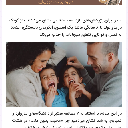
۲. عشق بی‌قیدوشرط؛ بنیان «اعتماد به نفس واقعی»
۶. شادی والدین؛ «مجوز» رشد مغز اجتماعی (Social Brain)
۷. اصلاح باور اشتباه «تربیت به سبک سخت‌گیری زودهنگام»
عصر ایران:پژوهش‌های تازه عصب‌شناسی نشان می‌دهند مغز کودک
در بدو تولد تا ۸ سالگی مانند یک اسفنج، الگوهای دلبستگی، اعتماد
به نفس و توانایی تنظیم هیجانات را جذب می‌کند.
در این مقاله، با استناد به ۷ مطالعه معتبر از دانشگاه‌های هاروارد و
کمبریج، به شما نشان می‌دهیم چرا «محبت بدون منت» در هشت
سال اول، یک ضرورت تکاملی است، نه یک انتخاب اخلاقی.