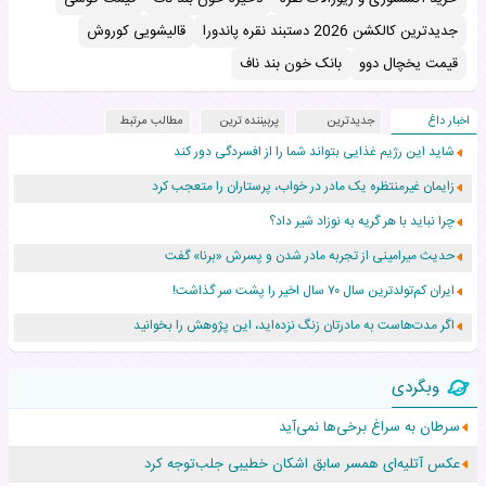
جدیدترین کالکشن 2026 دستبند نقره پاندورا
قالیشویی کوروش
قیمت یخچال دوو
بانک خون بند ناف
اخبار داغ
جدیدترین
پربیننده ترین
مطالب مرتبط
شاید این رژیم غذایی بتواند شما را از افسردگی دور کند
زایمان غیرمنتظره یک مادر در خواب، پرستاران را متعجب کرد
چرا نباید با هر گریه به نوزاد شیر داد؟
حدیث میرامینی از تجربه مادر شدن و پسرش «برنا» گفت
ایران کم‌تولدترین سال ۷۰ سال اخیر را پشت سر گذاشت!
اگر مدت‌هاست به مادرتان زنگ نزده‌اید، این پژوهش را بخوانید
نجات نوزاد رهاشده با اقدام اورژانس در سردشت
وبگردی
۵۵۹ نوزاد در پرو با نام «هالند» به دنیا آمدند!
سرطان به سراغ برخی‌ها نمی‌آید
زن ۲۴ ساله پس از درمان سرطان رحم، مادر شد
عکس‌ آتلیه‌ای همسر سابق اشکان خطیبی جلب‌توجه کرد
افزایش قد این دختر، چند میلیون دلار برای پدرش خرج داشته