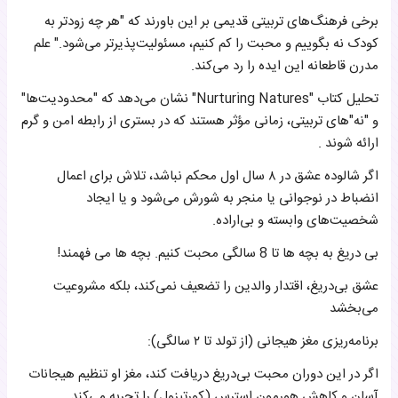
برخی فرهنگ‌های تربیتی قدیمی بر این باورند که "هر چه زودتر به
کودک نه بگوییم و محبت را کم کنیم، مسئولیت‌پذیرتر می‌شود." علم
مدرن قاطعانه این ایده را رد می‌کند.
تحلیل کتاب "Nurturing Natures" نشان می‌دهد که "محدودیت‌ها"
و "نه"های تربیتی، زمانی مؤثر هستند که در بستری از رابطه امن و گرم
ارائه شوند .
اگر شالوده عشق در ۸ سال اول محکم نباشد، تلاش برای اعمال
انضباط در نوجوانی یا منجر به شورش می‌شود و یا ایجاد
شخصیت‌های وابسته و بی‌اراده.
بی دریغ به بچه ها تا 8 سالگی محبت کنیم. بچه ها می فهمند!
عشق بی‌دریغ، اقتدار والدین را تضعیف نمی‌کند، بلکه مشروعیت
می‌بخشد
برنامه‌ریزی مغز هیجانی (از تولد تا ۲ سالگی):
اگر در این دوران محبت بی‌دریغ دریافت کند، مغز او تنظیم هیجانات
آسان و کاهش هورمون استرس (کورتیزول) را تجربه می‌کند.