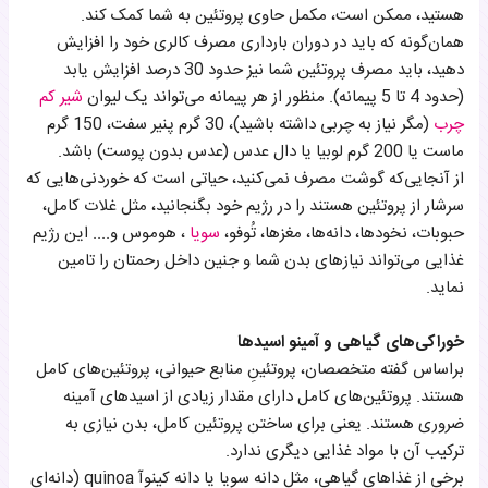
هستید، ممکن است، مکمل حاوی پروتئین به شما کمک کند.
همان‌گونه که باید در دوران بارداری مصرف کالری خود را افزایش
دهید، باید مصرف پروتئین شما نیز حدود 30 درصد افزایش یابد
(حدود 4 تا 5 پیمانه). منظور از هر پیمانه می‌تواند یک لیوان
شیر کم
چرب
(مگر نیاز به چربی داشته باشید)، 30 گرم پنیر سفت، 150 گرم
ماست یا 200 گرم لوبیا یا دال عدس (عدس بدون پوست) باشد.
از آنجایی‌که گوشت مصرف نمی‌کنید، حیاتی است که خوردنی‌هایی که
سرشار از پروتئین هستند را در رژیم خود بگنجانید، مثل غلات کامل،
حبوبات، نخودها، دانه‌ها، مغزها، تُوفو،
سویا
، هوموس و.... این رژیم
غذایی می‌تواند نیازهای بدن شما و جنین داخل رحمتان را تامین
نماید.
خوراکی‌های گیاهی و آمینو اسیدها
براساس گفته متخصصان، پروتئینِ منابع حیوانی، پروتئین‌‌های کامل
هستند. پروتئین‌های کامل دارای مقدار زیادی از اسیدهای آمینه
ضروری هستند. یعنی برای ساختن پروتئین کامل، بدن نیازی به
ترکیب آن با مواد غذایی دیگری ندارد.
برخی از غذاهای گیاهی، مثل دانه سویا یا دانه کینوآ quinoa (دانه‌ای