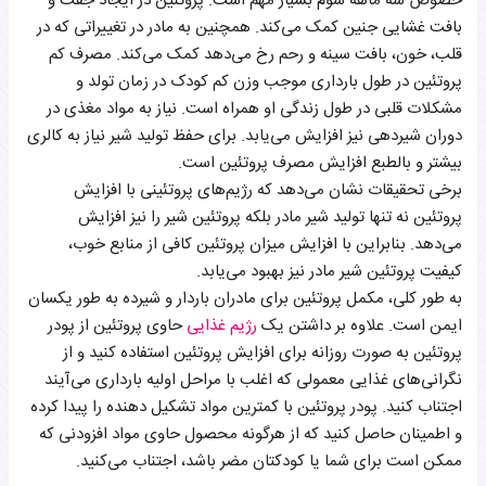
خصوص سه ماهه سوم بسیار مهم است. پروتئین در ایجاد جفت و
بافت غشایی جنین کمک می‌کند. همچنین به مادر در تغییراتی که در
قلب، خون، بافت سینه و رحم رخ می‌دهد کمک می‌کند. مصرف کم
پروتئین در طول بارداری موجب وزن کم کودک در زمان تولد و
مشکلات قلبی در طول زندگی او همراه است. نیاز به مواد مغذی در
دوران شیردهی نیز افزایش می‌یابد. برای حفظ تولید شیر نیاز به کالری
بیشتر و بالطبع افزایش مصرف پروتئین است.
برخی تحقیقات نشان می‌دهد که رژیم‌های پروتئینی با افزایش
پروتئین نه تنها تولید شیر مادر بلکه پروتئین شیر را نیز افزایش
می‌دهد. بنابراین با افزایش میزان پروتئین کافی از منابع خوب،
کیفیت پروتئین شیر مادر نیز بهبود می‌یابد.
به طور کلی، مکمل پروتئین برای مادران باردار و شیرده به طور یکسان
ایمن است. علاوه بر داشتن یک
رژیم غذایی
حاوی پروتئین از پودر
پروتئین به صورت روزانه برای افزایش پروتئین استفاده کنید و از
نگرانی‌های غذایی معمولی که اغلب با مراحل اولیه بارداری می‌آیند
اجتناب کنید. پودر پروتئین با کمترین مواد تشکیل دهنده را پیدا کرده
و اطمینان حاصل کنید که از هرگونه محصول حاوی مواد افزودنی که
ممکن است برای شما یا کودکتان مضر باشد، اجتناب می‌کنید.