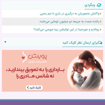
وبگردی
افزایش قد این دختر، چند میلیون دلار برای پدرش خرج داشته
واکنش منصوریان به درگیری در بازی با تیم یحیی
حرکت غیرقانونی یک پرستار، جان دوقلوها را نجات داد!
راننده مست به جریمه دو میلیون تومانی می‌خندد
عجیب‌ترین تولد در ۵/۵/۵ امسال که همه را شوکه کرد!
رونالدو و جورجینا در این لوکیشن زیبا عروسی می‌کنند؟
▼
برای ارسال نظر کلیک کنید
نام:
نظر: