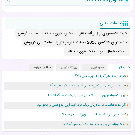
محتوای حمایت شده
تبلیغات متنی
خرید اکسسوری و زیورآلات نقره
ذخیره خون بند ناف
قیمت گوشی
جدیدترین کالکشن 2026 دستبند نقره پاندورا
قالیشویی کوروش
قیمت یخچال دوو
بانک خون بند ناف
اخبار داغ
جدیدترین
پربیننده ترین
مطالب مرتبط
چرا نباید با هر گریه به نوزاد شیر داد؟
حدیث میرامینی از تجربه مادر شدن و پسرش «برنا» گفت
ایران کم‌تولدترین سال ۷۰ سال اخیر را پشت سر گذاشت!
اگر مدت‌هاست به مادرتان زنگ نزده‌اید، این پژوهش را بخوانید
نجات نوزاد رهاشده با اقدام اورژانس در سردشت
۵۵۹ نوزاد در پرو با نام «هالند» به دنیا آمدند!
زن ۲۴ ساله پس از درمان سرطان رحم، مادر شد