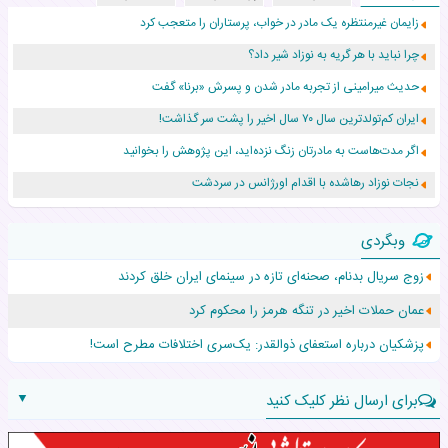
زایمان غیرمنتظره یک مادر در خواب، پرستاران را متعجب کرد
چرا نباید با هر گریه به نوزاد شیر داد؟
حدیث میرامینی از تجربه مادر شدن و پسرش «برنا» گفت
ایران کم‌تولدترین سال ۷۰ سال اخیر را پشت سر گذاشت!
اگر مدت‌هاست به مادرتان زنگ نزده‌اید، این پژوهش را بخوانید
نجات نوزاد رهاشده با اقدام اورژانس در سردشت
۵۵۹ نوزاد در پرو با نام «هالند» به دنیا آمدند!
وبگردی
زن ۲۴ ساله پس از درمان سرطان رحم، مادر شد
زوج سریال بدنام، صحنه‌ای‌ تازه در سینمای ایران خلق کردند
افزایش قد این دختر، چند میلیون دلار برای پدرش خرج داشته
عمان حملات اخیر در تنگه هرمز را محکوم کرد
حرکت غیرقانونی یک پرستار، جان دوقلوها را نجات داد!
پزشکیان درباره استعفای ذوالقدر: یک‌سری اختلافات مطرح است!
▼
برای ارسال نظر کلیک کنید
نام: