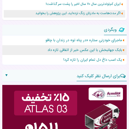
ایران کم‌تولدترین سال ۷۰ سال اخیر را پشت سر گذاشت!
اگر مدت‌هاست به مادرتان زنگ نزده‌اید، این پژوهش را بخوانید
نجات نوزاد رهاشده با اقدام اورژانس در سردشت
وبگردی
۵۵۹ نوزاد در پرو با نام «هالند» به دنیا آمدند!
ماجرای خودزنی ستاره «در پناه تو» در زندان با چاقو
زن ۲۴ ساله پس از درمان سرطان رحم، مادر شد
بابک جهانبخش با این عکس خبر از اتفاقی تازه داد
افزایش قد این دختر، چند میلیون دلار برای پدرش خرج داشته
یک اسب داغ دل تمام ایران را تازه کرد!
▼
برای ارسال نظر کلیک کنید
نام:
نظر: