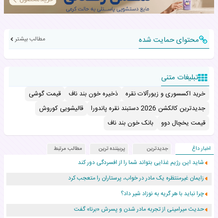
محتوای حمایت شده
مطالب بیشتر
تبلیغات متنی
خرید اکسسوری و زیورآلات نقره
ذخیره خون بند ناف
قیمت گوشی
جدیدترین کالکشن 2026 دستبند نقره پاندورا
قالیشویی کوروش
قیمت یخچال دوو
بانک خون بند ناف
اخبار داغ
جدیدترین
پربیننده ترین
مطالب مرتبط
شاید این رژیم غذایی بتواند شما را از افسردگی دور کند
زایمان غیرمنتظره یک مادر در خواب، پرستاران را متعجب کرد
چرا نباید با هر گریه به نوزاد شیر داد؟
حدیث میرامینی از تجربه مادر شدن و پسرش «برنا» گفت