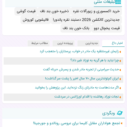
تبلیغات متنی
خرید اکسسوری و زیورآلات نقره
ذخیره خون بند ناف
قیمت گوشی
جدیدترین کالکشن 2026 دستبند نقره پاندورا
قالیشویی کوروش
قیمت یخچال دوو
بانک خون بند ناف
اخبار داغ
جدیدترین
پربیننده ترین
مطالب مرتبط
زایمان غیرمنتظره یک مادر در خواب، پرستاران را متعجب کرد
چرا نباید با هر گریه به نوزاد شیر داد؟
حدیث میرامینی از تجربه مادر شدن و پسرش «برنا» گفت
ایران کم‌تولدترین سال ۷۰ سال اخیر را پشت سر گذاشت!
اگر مدت‌هاست به مادرتان زنگ نزده‌اید، این پژوهش را بخوانید
نجات نوزاد رهاشده با اقدام اورژانس در سردشت
۵۵۹ نوزاد در پرو با نام «هالند» به دنیا آمدند!
وبگردی
زن ۲۴ ساله پس از درمان سرطان رحم، مادر شد
تجمع هواداران مقابل کلیسا برای عروسی رونالدو و جورجینا!
افزایش قد این دختر، چند میلیون دلار برای پدرش خرج داشته