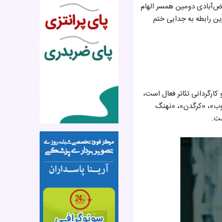
ض‌آبادی دومین همسر الهام
این رابطه به جدایی ختم
یگری و کارگردانی تئاتر فعال است،
، «سرکوب»، «کرگدن»، «نهنگ
ست.