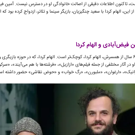
ست، تاکنون اطلاعات دقیقی از اصالت خانوادگی او در دسترس نیست. آمین فی
ین، الهام کردا با سعید چنگیزیان، بازیگر سینما و تئاتر، ازدواج کرده بود که 
فیض‌آبادی و الهام کردا
آمین فیض‌آبادی حدود ۵ تا ۶ سال از همسرش، الهام کردا، کوچک‌تر است. الهام کردا، که در حوزه باز
 ۱۳۵۷ می‌باشد. او در آثار مختلفی از جمله فیلم‌های «ازازیل»، «فرشته‌ها با هم می‌آیند»
درانیک»، «ارغوان»، «ملبورن»، «رگ خواب» و «حوض نقاشی» حضور داشته ا