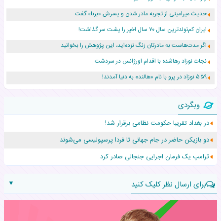
حدیث میرامینی از تجربه مادر شدن و پسرش «برنا» گفت
ایران کم‌تولدترین سال ۷۰ سال اخیر را پشت سر گذاشت!
اگر مدت‌هاست به مادرتان زنگ نزده‌اید، این پژوهش را بخوانید
نجات نوزاد رهاشده با اقدام اورژانس در سردشت
۵۵۹ نوزاد در پرو با نام «هالند» به دنیا آمدند!
زن ۲۴ ساله پس از درمان سرطان رحم، مادر شد
وبگردی
افزایش قد این دختر، چند میلیون دلار برای پدرش خرج داشته
در بغداد تقریبا حکومت نظامی برقرار شد!
حرکت غیرقانونی یک پرستار، جان دوقلوها را نجات داد!
دو بازیکن حاضر در جام جهانی تا فردا پرسپولیسی می‌شوند
عجیب‌ترین تولد در ۵/۵/۵ امسال که همه را شوکه کرد!
ترامپ یک فرمان اجرایی جنجالی صادر کرد
▼
برای ارسال نظر کلیک کنید
نام: