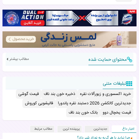
محتوای حمایت شده
مطالب بیشتر
تبلیغات متنی
خرید اکسسوری و زیورآلات نقره
ذخیره خون بند ناف
قیمت گوشی
جدیدترین کالکشن 2026 دستبند نقره پاندورا
قالیشویی کوروش
قیمت یخچال دوو
بانک خون بند ناف
اخبار داغ
جدیدترین
پربیننده ترین
مطالب مرتبط
چرا نباید با هر گریه به نوزاد شیر داد؟