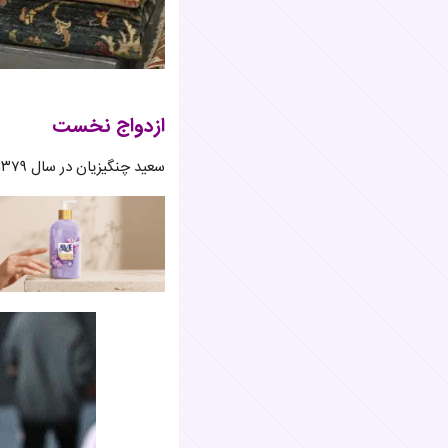
ازدواج نخست
سعید چنگیزیان در سال ۱۳۷۹ زمانی که ۲۳ سال سن داشت، با الهام کردا، همکار بازیگر خود که او نیز در همان سن بود، نامزد کرد.