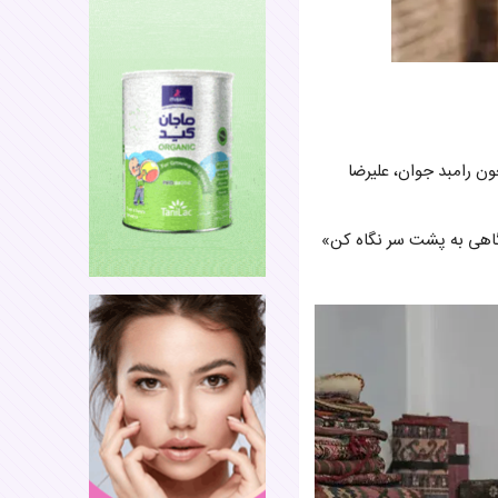
مچون رامبد جوان، علیرضا
طئه فامیلی» وارد تلویزیون شد. اما رمضان سال ۱۳۹۴ با سریال «گاهی به پشت سر نگاه کن»