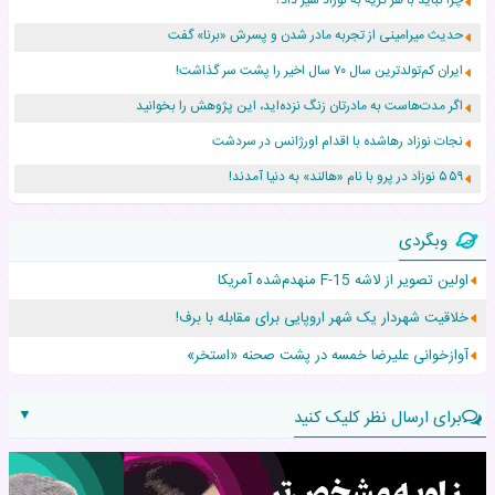
چرا نباید با هر گریه به نوزاد شیر داد؟
حدیث میرامینی از تجربه مادر شدن و پسرش «برنا» گفت
ایران کم‌تولدترین سال ۷۰ سال اخیر را پشت سر گذاشت!
اگر مدت‌هاست به مادرتان زنگ نزده‌اید، این پژوهش را بخوانید
نجات نوزاد رهاشده با اقدام اورژانس در سردشت
۵۵۹ نوزاد در پرو با نام «هالند» به دنیا آمدند!
زن ۲۴ ساله پس از درمان سرطان رحم، مادر شد
وبگردی
افزایش قد این دختر، چند میلیون دلار برای پدرش خرج داشته
اولین تصویر از لاشه F-15 منهدم‌شده آمریکا
حرکت غیرقانونی یک پرستار، جان دوقلوها را نجات داد!
خلاقیت شهردار یک شهر اروپایی برای مقابله با برف!
عجیب‌ترین تولد در ۵/۵/۵ امسال که همه را شوکه کرد!
آوازخوانی علیرضا خمسه در پشت صحنه «استخر»
▼
برای ارسال نظر کلیک کنید
نام: