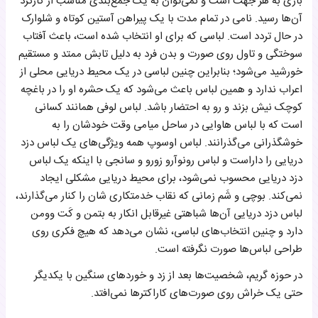
باری به هر جهت است و نمی‌توان به یک جمع‌بندی مناسب از کارکرد
آن‌ها رسید. نامی در تمام مدت با یک پیراهن آستین کوتاه و شلوارک
در حال تردد است. لباسی که برای او انتخاب شده است، باعث آفتاب
سوختگی و تاول روی صورت و بدن فرد به دلیل تابش ممتد و مستقیم
خورشید می‌شود؛ بنابراین چنین لباسی در یک محیط دریایی محلی از
اعراب ندارد و همین لباس باعث می‌شود که یک حشره او را در باغچه
کوچک نیش بزند و رو به احتضار باشد. لباس لوفی همانند کسانی
است که با لباس هاوایی در ساحل میامی وقت خودشان را به
خوشگذرانی می‌گذرانند. لباس اوسوپ همه ویژگی‌های یک لباس دزد
دریایی را داراست و لباس رونوآرو زورو و سانجی با اینکه یک لباس
دزد دریایی محسوب نمی‌شود، برای محیط دریایی مشکلی ایجاد
نمی‌کند. بوچی و شَم زمانی که نقاب خدمتکاری شان را کنار می‌گذارند،
لباس دزد دریایی آن‌ها شباهتی غیرقابل انکار به بتمن و کَت وومن
دارد و چنین انتخاب‌های لباسی، نشان می‌دهد که هیچ فکری روی
طراحی لباس‌ها صورت نگرفته است.
در حوزه گریم، شخصیت‌ها بعد از زد و خوردهای سنگین با یکدیگر
حتی یک خراش روی صورت‌های کاراکترها نمی‌افتد.