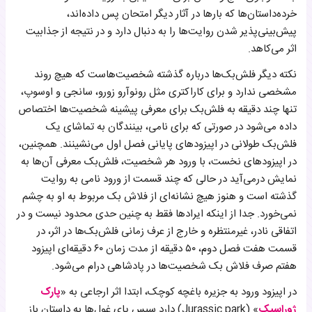
خرده‌داستان‌ها که بارها در آثار دیگر امتحان پس داده‌اند،
پیش‌بینی‌پذیر شدن روایت‌ها را به دنبال دارد و در نتیجه از جذابیت
اثر می‌کاهد.
نکته دیگر فلش‌بک‌ها درباره گذشته شخصیت‌هاست که هیچ روند
مشخصی ندارد و برای کاراکتری مثل رونوآرو زورو، سانجی و اوسوپ،
تنها چند دقیقه به فلش‌بک برای معرفی پیشینه شخصیت‌ها اختصاص
داده می‌شود در صورتی که برای نامی، بینندگان به تماشای یک
فلش‌بک طولانی در اپیزودهای پایانی فصل اول می‌نشینند. همچنین،
در اپیزودهای نخست، با ورود هر شخصیت، فلش‌بک معرفی آن‌ها به
نمایش درمی‌آید در حالی که چند قسمت از ورود نامی به روایت
گذشته است و هنوز هیچ نشانه‌ای از فلاش بک مربوط به او به چشم
نمی‌خورد. جدا از اینکه ایرادها فقط به چنین حدی محدود نیست و در
اتفاقی نادر، غیرمنتظره و خارج از عرف زمانی فلش‌بک‌ها در اثر، در
قسمت هفت فصل دوم، ۵۰ دقیقه از مدت زمان ۶۰ دقیقه‌ای اپیزود
هفتم صرف فلاش بک شخصیت‌ها در پادشاهی درام می‌شود.
در اپیزود ورود به جزیره باغچه کوچک، ابتدا اثر ارجاعی به «
پارک
ژوراسیک
» (Jurassic park) دارد سپس پای غول‌ها به داستان باز