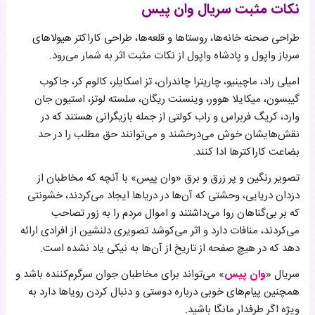
نکات مثبت سریال وان پیس
طراحی صحنه خانه‌ها، روستاها و قلعه‌ها، طراحی کاراکتر هیولاهای
سرباز واپول و پادشاه واپول از نکات مثبت اثر به شمار می‌رود.
امیلی راد، ماچینیو، چاریترا چاندران، تز اسکایلر، کالوم کر، جاکوب
گیبسون، میکایلا هوور، وینسنت ریگان، سلسته لوتز، استیون جان
وارد، کریگ فربراس و راب کولتی از جمله بازیگرانی هستند که در
نقش‌هایشان خوش می‌درخشند و می‌توانند حق مطلب را در حد
بضاعت کاراکترها ادا کنند.
تصویر رنگین و پر زرق و برق «وان پیس» با آنچه که مخاطبان از
دزدان دریایی، وحشتی که آن‌ها در دریاها ایجاد می‌کردند، خشونتی
که بر بی‌گناهان روا می‌داشتند و اموال مردم را به زور تصاحب
می‌کردند، منافات دارد و اثر می‌کوشد تصویری دلنشین از افرادی ارائه
دهد که در هیچ صفحه از تاریخ از آن‌ها به نیکی یاد نشده است.
سریال «
وان پیس
» می‌تواند برای مخاطبان جوان سرگرم‌کننده باشد و
همچنین پیام‌های خوبی درباره دوستی و دنبال کردن رویاها دارد به
ویژه اگر طرفدار مانگا باشید.