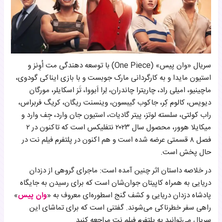
سریال «وان پیس» (One Piece) با توسعه دهندگی مت اُوِنز و
استیون مایدا و به کارگردانی مارک جوبست و با بازی ایناکی گودوی،
ماچینیو، امیلی راد، چاریترا چاندران، لِرا اَبووا، تَز اسکایلر، مورگان
دیویس، کالوم کِر، جاکوب گیبسون، وینسنت ریگان، کریگ فربراس،
راب کولتی، سلسته لوتز، پیتر گادیات، استیون جان وارد، جِف وارد و
میکایلا هوور، محصول سال ۲۰۲۳ نتفلیکس است که تاکنون در ۲
فصل ۸ قسمتی عرضه شده است و هم اکنون در پلتفرم فیلم‌ نت در
حال پخش است.
در خلاصه داستان اثر چنین آمده است:‌ ماجرای گروهی از دزدان
دریایی به همراه کاپیتان‌ جوان‌شان است که برای رسیدن به جایگاه
پادشاه دزدان دریایی و کشف گنج اسطوره‌ای معروف به «
وان پیس
»
راهی سفر خطرناکی می‌شوند. گفتنی است که برای تماشای این
سریال می‌توانید به پلتفرم فیلم نت مراجعه کنید.