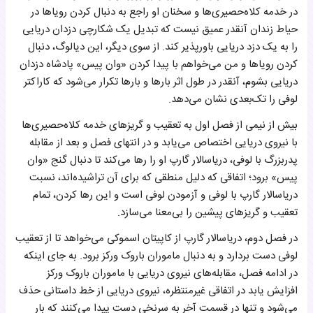
در خدمه کلاه‌حصیری‌ها و سخنان او راجع به دنبال کردن رویاها در
حیاط زندان آنقدر عمیق نیست که تبدیل یک شکارچی دزدان دریایی
را به یک دزد دریایی باورپذیر کند. از سوی دیگر، این دیالوگ، دنبال
کردن رویاها و من می‌خواهم با پیدا کردن «وان پیس» پادشاه دزدان
دریایی بشوم، آنقدر در طول اثر بارها و بارها تکرار می‌شود که کاراکتر
لوفی را تک‌بعدی نشان می‌دهد.
بیش از نیمی از فصل اول به تعقیب و گریزهای خدمه کلاه‌حصیری‌ها
با نیروی دریایی اختصاص می‌یابد و در انتهای فصل و بعد از مقابله
پدربزرگ با لوفی، دریاسالار گارپ او را رها می‌کند تا دنبال گنج «وان
پیس» برود؛ اتفاقی که دلیل منطقی که برای آن تراشیده‌اند، نسبت
دریاسالار گارپ با لوفی و آزمودن لوفی است و این رها کردن، تمام
تعقیب و گریزهای پیشین را بی‌معنا می‌سازد.
در فصل دوم، دریاسالار گارپ از کاپیتان اسموکی می‌خواهد تا از تعقیب
لوفی دست بردارد و به دنبال ماموران باروک ورکز برود. به جای اینکه
در ادامه فصل، مقابله‌های نیروی دریایی با ماموران باروک ورکز
افزایش یابد در اتفاقی غیرمنتظره، نیروی دریایی از خط داستانی حذف
می‌شود و تنها در قسمت آخر به سرنخی دست پیدا می‌کنند که بار