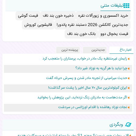
تبلیغات متنی
خرید اکسسوری و زیورآلات نقره
ذخیره خون بند ناف
قیمت گوشی
جدیدترین کالکشن 2026 دستبند نقره پاندورا
قالیشویی کوروش
قیمت یخچال دوو
بانک خون بند ناف
اخبار داغ
جدیدترین
پربیننده ترین
زایمان غیرمنتظره یک مادر در خواب، پرستاران را متعجب کرد
چرا نباید با هر گریه به نوزاد شیر داد؟
حدیث میرامینی از تجربه مادر شدن و پسرش «برنا» گفت
ایران کم‌تولدترین سال ۷۰ سال اخیر را پشت سر گذاشت!
اگر مدت‌هاست به مادرتان زنگ نزده‌اید، این پژوهش را بخوانید
نجات نوزاد رهاشده با اقدام اورژانس در سردشت
۵۵۹ نوزاد در پرو با نام «هالند» به دنیا آمدند!
وبگردی
زن ۲۴ ساله پس از درمان سرطان رحم، مادر شد
الان پولت جور نیست؟ مودم S1 بخر با بسته اینترنت و سیم‌کارت هدیه