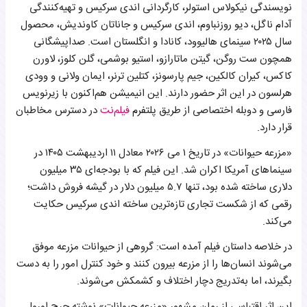
نویسندگی نیکولاس استولر، کارگردانی اندی سرکیس و تهیه‌کنندگی
آدم بودن چه آسان!
آدام ناگل، دیو روزنباوم، اندی سرکیس و جاناتان کاوندیش، محصول
قرار دادن دو دنیای متضاد در کنار هم
جمع‌بندی
سال ۲۰۲۵ سینمای هالیوود، کانادا و انگلستان است. صداپیشگانی
همچون ست روگن، گیتن ماتارازو، استیو بوشمی، گلن کلوز، لاورن
کاکس، کیران کالکین، جیم پارسونز، کتلین ترنر، ایمان ولانی و وودی
هرلسون در این اثر حضور دارند. این انیمیشن هم‌اکنون با زیرنویس
فارسی و دوبله اختصاصی از طریق پلتفرم
فیلم‌نت
در دسترس مخاطبان
قرار دارد.
«مزرعه حیوانات» در تاریخ ۱ می ۲۰۲۶ معادل ۱۱ اردیبهشت‌ ۱۴۰۵ در
سینماهای آمریکا اکران شد. این فیلم که با بودجه‌ای ۳۵ میلیون
دلاری ساخته شده بود، تنها ۵.۷ میلیون دلار در گیشه فروش داشت؛
رقمی که از شکست تجاری تازه‌ترین ساخته اندی سرکیس حکایت
می‌کند.
در خلاصه داستان فیلم آمده است: گروهی از حیوانات مزرعه موفق
می‌شوند انسان‌ها را از مزرعه بیرون کنند و خود کنترل امور را به دست
بگیرند، اما به‌تدریج دچار اختلاف و کشمکش می‌شوند.
این اثر اقتباسی از رمان مشهور «مزرعه حیوانات» نوشته جرج اورول