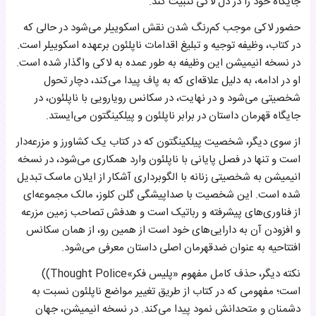
جایگاه خود را در دل لاکی تثبیت کند.
حضور لاکی موجب کم‌رنگ شدن نقش اسکوییلر می‌شود در حالی که
در کتاب، وظیفه توجیه و تبلیغ اقدامات ناپلئون برعهده اسکوییلر است.
در نسخه انیمیشن این وظیفه به طور عمده به لاکی واگذار شده است.
او در ادامه، به دلیل علاقه‌ای که به پاف پیدا می‌کند، دچار تحول
شخصیتی می‌شود و در نهایت، در سکانس رویارویی با ناپلئون، در
جایگاه قهرمان داستان در برابر ناپلئون و پیلکینگتون می‌ایستد.
از سوی دیگر، شخصیت پیلکینگتون که در کتاب یک کشاورز و مزرعه‌دار
است و تنها در فصل پایانی با ناپلئون وارد همکاری می‌شود، در نسخه
انیمیشن به شخصیتی زنانه با الگوبرداری آشکار از ایلان ماسک تبدیل
شده است. این شخصیت با صداپیشگی گلن کلوز، مالک مجموعه‌ای
از فناوری‌های پیشرفته و رباتیک است و هدفش تصاحب زمین مزرعه
و افزودن آن به دارایی‌های خود است از همین رو، از همان سکانس
افتتاحیه به عنوان ضدقهرمان اصلی داستان معرفی می‌شود.
نکته دیگر، حذف کامل مفهوم «پلیس فکر»Thought Police))
است؛ مفهومی که در کتاب از طریق تغییر مواضع ناپلئون نسبت به
دشمنان و متحدانش نمود پیدا می‌کند. در نسخه انیمیشن، جهان