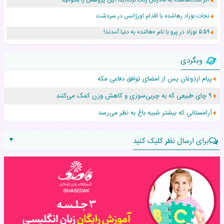
نجات نوزاد رهاشده با اقدام اورژانس در سردشت
۵۵۹ نوزاد در پرو با نام «هالند» به دنیا آمدند!
زن ۲۴ ساله پس از درمان سرطان رحم، مادر شد
وبگردی
افزایش قد این دختر، چند میلیون دلار برای پدرش خرج داشته
پیام اردوغان پس از امضای توافق دفاعی مکه
حرکت غیرقانونی یک پرستار، جان دوقلوها را نجات داد!
۹ چای طبیعی که به چربی‌سوزی و کاهش وزن کمک می‌کنند
عجیب‌ترین تولد در ۵/۵/۵ امسال که همه را شوکه کرد!
آرامستانی که بیشتر شبیه باغ به نظر می‌رسد
▼
برای ارسال نظر کلیک کنید
نام:
نظر: