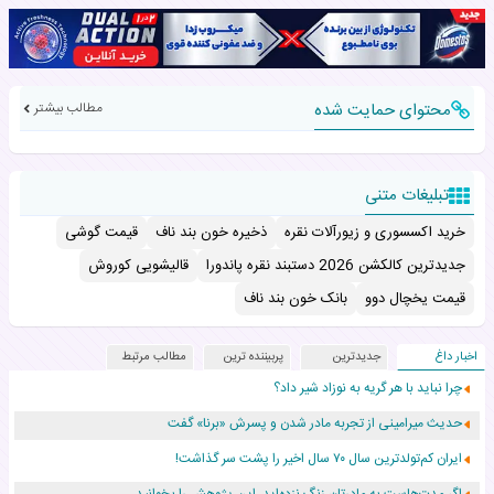
محتوای حمایت شده
مطالب بیشتر
تبلیغات متنی
خرید اکسسوری و زیورآلات نقره
ذخیره خون بند ناف
قیمت گوشی
جدیدترین کالکشن 2026 دستبند نقره پاندورا
قالیشویی کوروش
قیمت یخچال دوو
بانک خون بند ناف
اخبار داغ
جدیدترین
پربیننده ترین
مطالب مرتبط
چرا نباید با هر گریه به نوزاد شیر داد؟
حدیث میرامینی از تجربه مادر شدن و پسرش «برنا» گفت
ایران کم‌تولدترین سال ۷۰ سال اخیر را پشت سر گذاشت!
اگر مدت‌هاست به مادرتان زنگ نزده‌اید، این پژوهش را بخوانید