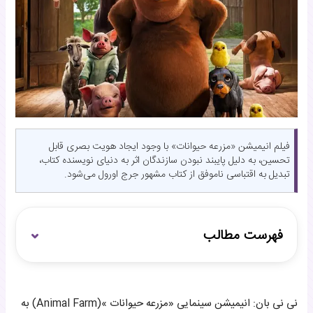
فیلم انیمیشن «مزرعه حیوانات» با وجود ایجاد هویت بصری قابل
تحسین، به دلیل پایبند نبودن سازندگان اثر به دنیای نویسنده کتاب،
تبدیل به اقتباسی ناموفق از کتاب مشهور جرج اورول می‌شود.
فهرست مطالب
تفاوت نسخه انیمیشنی با کتاب
نی نی بان: انیمیشن سینمایی «مزرعه حیوانات »(Animal Farm) به
مهم‌ترین نقطه قوت «مزرعه حیوانات»