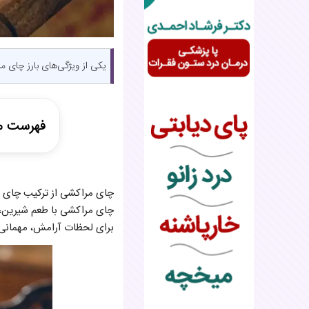
یکی از ویژگی‌های بارز چای 
فهرست م
مواد اولی
چای مراکشی از ترکیب چای سب
طرز تهیه
چای مراکشی با طعم شیرین، عط
برای لحظات آرامش، مهمانی