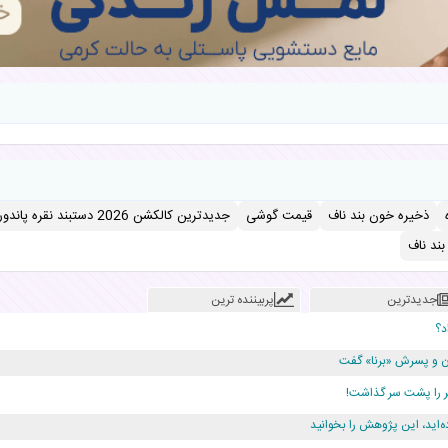
ذخیره خون بند ناف
قیمت گوشی
جدیدترین کالکشن 2026 دستبند نقره پاندورا
ند ناف
جدیدترین
پربیننده ترین
د؟
دن و پسرش «برنا» گفت
ه‌اید، این پژوهش را بخوانید