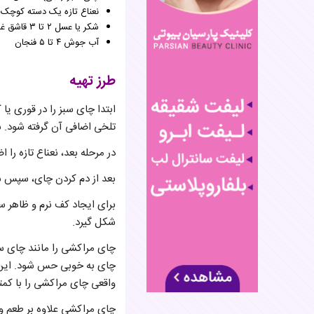
نعناع تازه یک دسته کوچک (حدود ۱۰ ت
شکر یا عسل ۲ تا ۳ قاشق غذاخوری (به دلخواه قابل کم یا زیاد کردن)
آب جوش ۴ تا ۵ فنجان
طرز تهیه
ابتدا چای سبز را در قوری ی
تلخی اضافی آن گرفته شود. سپس بر
در مرحله بعد، نعناع تازه را ا
بعد از دم کردن چای، سپس شکر
برای ایجاد کف نرم و ظاهر سن
شکل گیرد.
چای مراکشی را مانند چای سی
چای به خوبی حس شود. این ر
واقعی چای مراکشی را با کمت
چای مراکشی علاوه بر طعم و