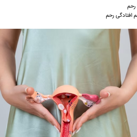
 رحم
ئم افتادگی رحم