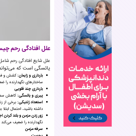
علل افتادگی رحم چی
علل شایع افتادگی رحم شامل 
یائسگی است که می‌
تواند
بارداری و زایمان:
کشش و فشار
ساختارهای نگهدارنده را ضع
بارداری چند قلویی
پیری و یائسگی:
کاهش سطح ا
استعداد ژنتیکی:
برخی از زن
داشته باشید، احتمال ابتلا ب
زور زدن مزمن و بلند کردن ا
نگهدارنده را ضعیف می‌کند 
سرفه مزمن
یبوست