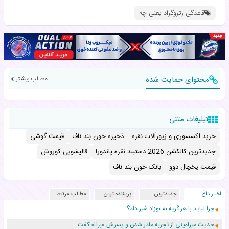
قاعدگی رتروگراد یعنی چه
محتوای حمایت شده
مطالب بیشتر
تبلیغات متنی
خرید اکسسوری و زیورآلات نقره
ذخیره خون بند ناف
قیمت گوشی
جدیدترین کالکشن 2026 دستبند نقره پاندورا
قالیشویی کوروش
قیمت یخچال دوو
بانک خون بند ناف
اخبار داغ
جدیدترین
پربیننده ترین
مطالب مرتبط
چرا نباید با هر گریه به نوزاد شیر داد؟
حدیث میرامینی از تجربه مادر شدن و پسرش «برنا» گفت