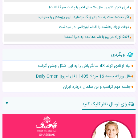
ایران کم‌تولدترین سال ۷۰ سال اخیر را پشت سر گذاشت!
اگر مدت‌هاست به مادرتان زنگ نزده‌اید، این پژوهش را بخوانید
نجات نوزاد رهاشده با اقدام اورژانس در سردشت
۵۵۹ نوزاد در پرو با نام «هالند» به دنیا آمدند!
زن ۲۴ ساله پس از درمان سرطان رحم، مادر شد
وبگردی
افزایش قد این دختر، چند میلیون دلار برای پدرش خرج داشته
لیلا اوتادی تولد 43 سالگی‌اش را به این شکل جشن گرفت
حرکت غیرقانونی یک پرستار، جان دوقلوها را نجات داد!
فال روزانه جمعه 16 مرداد 1405 | فال امروز| Daily Omen
عجیب‌ترین تولد در ۵/۵/۵ امسال که همه را شوکه کرد!
جلسه مهم ترامپ و بن سلمان درباره ایران
▼
برای ارسال نظر کلیک کنید
نام: