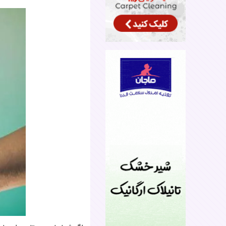
۵. رعایت استانداردهای بین‌المللی
مرکز نابا
سابقه مرکز
پزشکان
آزمایشگاه VF
رضایت بیم
امکانات مر
درمان دارو
تلقیح داخل 
لقاح آزمایش
میکرواینجکش
فریز تخم
فریز جنین
درمان ناب
تغذیه منا
آیا استرس 
آیا سبک زن