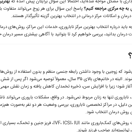
داری با مشکل مواجه شده‌اید، احتمالاً این سؤال برایتان پیش آمده که
بهترین
ی به چه مرکزی مراجعه کنیم؟
پاسخ این سؤال برای هر زوج می‌تواند متفاوت باش
رمان و امکانات مرکز درمانی در انتخاب بهترین گزینه تأثیرگذار هستند.
 باید درباره انتخاب بهترین مرکز ناباروری، خدمات این مراکز، روش‌های درم
ت درمان بدانید، بررسی خواهیم کرد تا بتوانید با آگاهی بیشتری مسیر درمان خود
ی‌شود که زوجین با وجود داشتن رابطه جنسی منظم و بدون استفاده از روش‌
یک سال موفق به بارداری نشوند. البته در خانم‌های بالای ۳۵ سال، معمولاً توصیه م
غاز شود؛ زیرا با افزایش سن، ذخیره تخمدان کاهش یافته و زمان نقش مهمی 
 ناباروری تنها به زنان مربوط نمی‌شود. در واقع، مشکلات باروری می‌تواند ناشی
مین دلیل، در مراکز تخصصی ناباروری، بررسی وضعیت هر دو نفر به‌صورت هم‌زم
روش درمان انتخاب شود.
خوشبختانه امروزه با پیشرفت روش‌های کمک‌باروری مانند IVF، ICSI، IUI
 توانسته‌اند صاحب فرزند شوند.