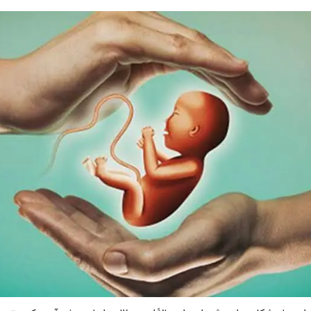
روری پویش؛ یکی از مراکز تخصصی درمان ناباروری در ایران
I
اران
کز
یی ناباروری
رحمی (IUI)
گاهی (IVF)
ن (ICSI)
ک
اروری مردان
سب در دوران درمان ناباروری
بر ناباروری تأثیر دارد؟
دگی بر باروری تأثیر دارد؟