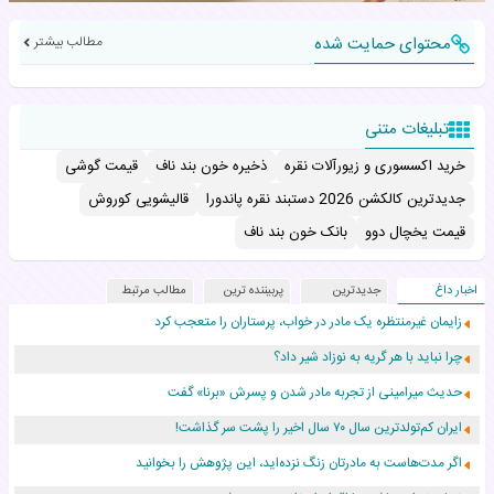
محتوای حمایت شده
مطالب بیشتر
تبلیغات متنی
خرید اکسسوری و زیورآلات نقره
ذخیره خون بند ناف
قیمت گوشی
جدیدترین کالکشن 2026 دستبند نقره پاندورا
قالیشویی کوروش
قیمت یخچال دوو
بانک خون بند ناف
اخبار داغ
جدیدترین
پربیننده ترین
مطالب مرتبط
زایمان غیرمنتظره یک مادر در خواب، پرستاران را متعجب کرد
چرا نباید با هر گریه به نوزاد شیر داد؟
حدیث میرامینی از تجربه مادر شدن و پسرش «برنا» گفت
ایران کم‌تولدترین سال ۷۰ سال اخیر را پشت سر گذاشت!
اگر مدت‌هاست به مادرتان زنگ نزده‌اید، این پژوهش را بخوانید