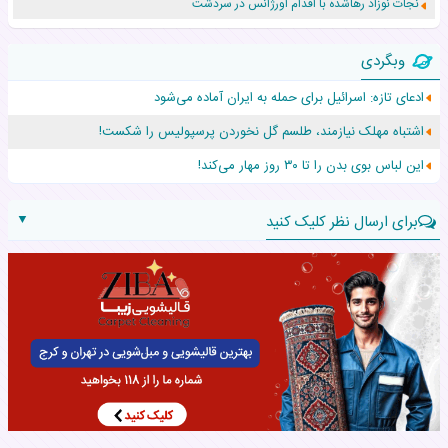
نجات نوزاد رهاشده با اقدام اورژانس در سردشت
۵۵۹ نوزاد در پرو با نام «هالند» به دنیا آمدند!
وبگردی
زن ۲۴ ساله پس از درمان سرطان رحم، مادر شد
ادعای تازه: اسرائیل برای حمله به ایران آماده می‌شود
افزایش قد این دختر، چند میلیون دلار برای پدرش خرج داشته
اشتباه مهلک نیازمند، طلسم گل نخوردن پرسپولیس را شکست!
حرکت غیرقانونی یک پرستار، جان دوقلوها را نجات داد!
این لباس بوی بدن را تا ۳۰ روز مهار می‌کند!
▼
برای ارسال نظر کلیک کنید
نام:
نظر: